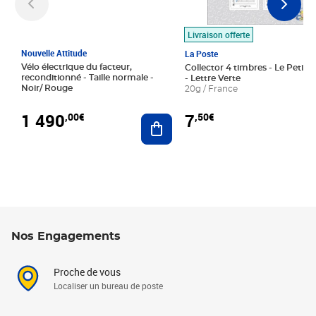
Livraison offerte
Nouvelle Attitude
La Poste
Vélo électrique du facteur,
Collector 4 timbres - Le Petit P
reconditionné - Taille normale -
- Lettre Verte
Noir/ Rouge
20g / France
1 490
7
,00€
,50€
Ajouter au panier
Nos Engagements
Proche de vous
Localiser un bureau de poste