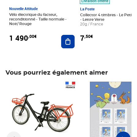
Livraison offerte
Nouvelle Attitude
La Poste
Vélo électrique du facteur,
Collector 4 timbres - Le Petit P
reconditionné - Taille normale -
- Lettre Verte
Noir/ Rouge
20g / France
1 490
7
,00€
,50€
Ajouter au panier
Vous pourriez également aimer
Prix 1 490,00€
Prix 7,50€