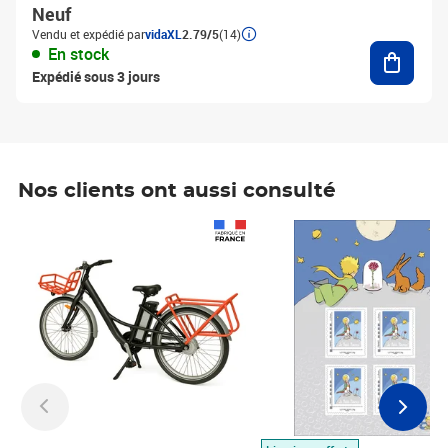
Neuf
Vendu et expédié par
vidaXL
2.79/5
(14)
Ajouter
En stock
Expédié sous 3 jours
Nos clients ont aussi consulté
Prix 1 490,00€
Prix 7,50€