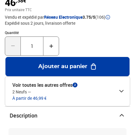
46
,38€
trouver facilement. Attention :Pour éviter qu'il ne soit renversé, ce
produit doit être utilisé avec le dispositif de fixation au mur
Prix unitaire TTC
fourni.Couleur : noirMatériau : bois d'ingénierie, métal,
Vendu et expédié par
Réseau Electronique
3.75/5
(106)
verreDimensions : 34,5 x 34 x 90 cm (l x P x H)L'assemblage est
Expédié sous 2 jours
livraison offerte
requisLegal Documents:Vous trouverez ici plus de détails sur la
Quantité : 1
Quantité
façon d'empêcher vos meubles de basculer
Ajouter au panier
Voir toutes les autres offres
2
2 Neufs
—
À partir de 46,99 €
Description