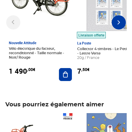
Livraison offerte
Nouvelle Attitude
La Poste
Vélo électrique du facteur,
Collector 4 timbres - Le Petit P
reconditionné - Taille normale -
- Lettre Verte
Noir/ Rouge
20g / France
1 490
7
,00€
,50€
Ajouter au panier
Vous pourriez également aimer
Prix 1 490,00€
Prix 7,50€