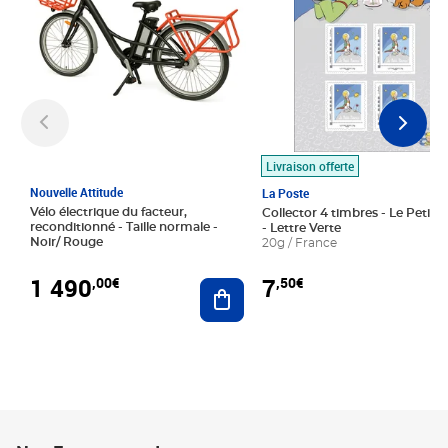
Livraison offerte
Nouvelle Attitude
La Poste
Vélo électrique du facteur,
Collector 4 timbres - Le Petit P
reconditionné - Taille normale -
- Lettre Verte
Noir/ Rouge
20g / France
1 490
7
,00€
,50€
Ajouter au panier