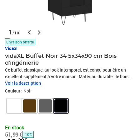
1
/10
Livraison offerte
Vidaxl
vidaXL Buffet Noir 34 5x34x90 cm Bois
d'ingénierie
Ce buffet classique, au look intemporel, est conçu pour être un
excellent supplément à votre maison. Matériau durable : le bois
d'ingénierie est d'une qualité exceptionnelle avec une surface lisse
Voir la description
et présente également résistance, stabilité et résistance à
Couleur :
Noir
l'humidité.Grand espace de rangement : l'armoire offre un grand
espace de rangement pour garder vos différents articles essentiels
quotidiens bien organisés et facilement accessibles.Fonction
d'affichage : vous pouvez également placer vos photos,
décorations ou fleurs préférées sur l'armoire de rangement pour
En stock
enrichir votre vie.Design pratique : l'armoire est dotée d'une porte
51,99 €
-10%
en verre, ce qui vous permet de voir clairement vos objets et de les