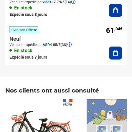
Vendu et expédié par
vidaXL
2.79/5
(14)
Ajouter
En stock
Expédié sous 3 jours
61
,04€
Livraison Offerte
Neuf
Vendu et expédié par
ASD
4.05/5
(38)
Ajouter
En stock
Expédié sous 7 jours
Nos clients ont aussi consulté
Prix 1 490,00€
Prix 7,50€