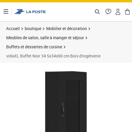
ontenu de la page
Accueil
boutique
Mobilier et décoration
Meubles de salon, salle à manger et séjour
Buffets et dessertes de cuisine
vidaXL Buffet Noir 34 5x34x90 cm Bois d'ingénierie
Prix barré 51,99 €
Prix 46,38€
Prix 4
Prix 6