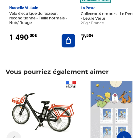
Nouvelle Attitude
La Poste
Vélo électrique du facteur,
Collector 4 timbres - Le Petit P
reconditionné - Taille normale -
- Lettre Verte
Noir/ Rouge
20g / France
1 490
7
,00€
,50€
Ajouter au panier
Vous pourriez également aimer
Prix 1 490,00€
Prix 7,50€