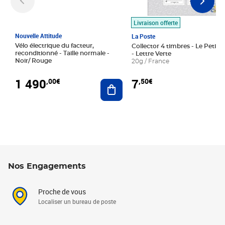
Livraison offerte
Nouvelle Attitude
La Poste
Vélo électrique du facteur,
Collector 4 timbres - Le Petit P
reconditionné - Taille normale -
- Lettre Verte
Noir/ Rouge
20g / France
1 490
7
,00€
,50€
Ajouter au panier
Nos Engagements
Proche de vous
Localiser un bureau de poste