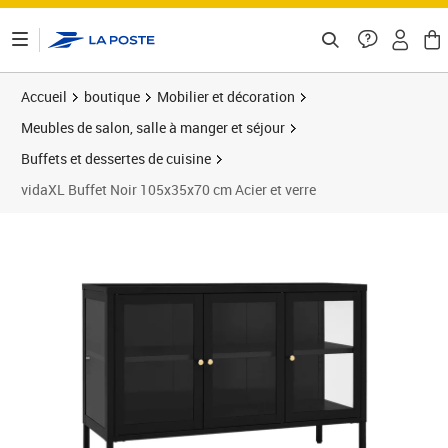
ontenu de la page
Accueil
boutique
Mobilier et décoration
Meubles de salon, salle à manger et séjour
Buffets et dessertes de cuisine
vidaXL Buffet Noir 105x35x70 cm Acier et verre
Prix barré 237,99 €
Prix 217,64€
Prix 2