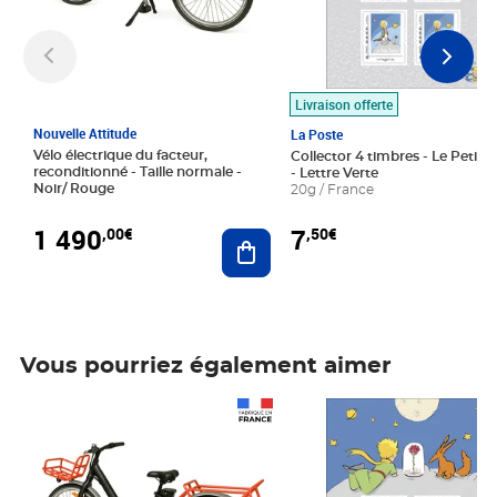
Livraison offerte
Nouvelle Attitude
La Poste
Vélo électrique du facteur,
Collector 4 timbres - Le Petit P
reconditionné - Taille normale -
- Lettre Verte
Noir/ Rouge
20g / France
1 490
7
,00€
,50€
Ajouter au panier
Vous pourriez également aimer
Prix 1 490,00€
Prix 7,50€