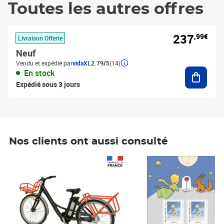
Toutes les autres offres
237
,99€
Livraison Offerte
Neuf
Vendu et expédié par
vidaXL
2.79/5
(14)
Ajouter
En stock
Expédié sous 3 jours
Nos clients ont aussi consulté
Prix 1 490,00€
Prix 7,50€