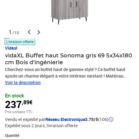
1
/10
Livraison offerte
Vidaxl
vidaXL Buffet haut Sonoma gris 69 5x34x180
cm Bois d'ingénierie
Cherchez-vous un buffet haut de gamme stylé ? Ce buffet haut
ajoute un charme élégant à votre intérieur existant ! Matériau
durable : le bois d'ingénierie est d'une qualité exceptionnelle avec
Voir la description
une surface lisse et présente également résistance, stabilité et
En stock
résistance à l'humidité.Grand espace de rangement : l'armoire
237
,89€
offre un grand espace de rangement pour garder vos différents
articles essentiels quotidiens bien organisés et facilement
Prix unitaire TTC
accessibles.Portes pratiques : gardez votre espace sans
Vendu et expédié par
Réseau Electronique
3.75/5
(106)
encombrement en cachant de petits articles essentiels derrière les
Expédié sous 2 jours
livraison offerte
portes de l'armoire de rangement.Pieds en métal : les pieds en
métal ajoutent un style calme à votre intérieur tout en assurant la
Quantité : 1
Quantité