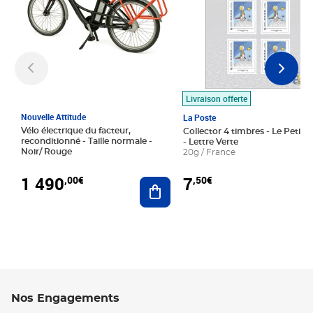
Livraison offerte
Nouvelle Attitude
La Poste
Vélo électrique du facteur,
Collector 4 timbres - Le Petit P
reconditionné - Taille normale -
- Lettre Verte
Noir/ Rouge
20g / France
1 490
7
,00€
,50€
Ajouter au panier
Nos Engagements