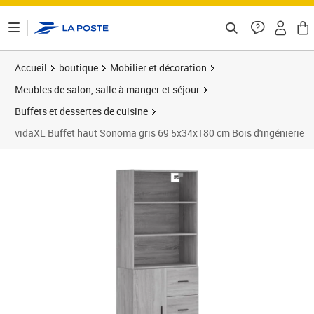
ontenu de la page
Accueil
boutique
Mobilier et décoration
Meubles de salon, salle à manger et séjour
Buffets et dessertes de cuisine
vidaXL Buffet haut Sonoma gris 69 5x34x180 cm Bois d'ingénierie
Prix 189,81€
Prix 1