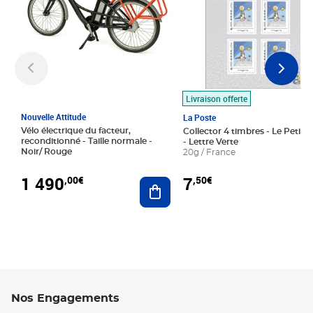
Livraison offerte
Nouvelle Attitude
La Poste
Vélo électrique du facteur,
Collector 4 timbres - Le Petit P
reconditionné - Taille normale -
- Lettre Verte
Noir/ Rouge
20g / France
1 490
7
,00€
,50€
Ajouter au panier
Nos Engagements