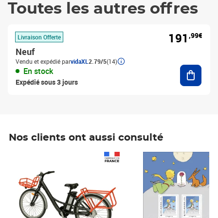
Toutes les autres offres
191
,99€
Livraison Offerte
Neuf
Vendu et expédié par
vidaXL
2.79/5
(14)
Ajouter
En stock
Expédié sous 3 jours
Nos clients ont aussi consulté
Prix 1 490,00€
Prix 7,50€