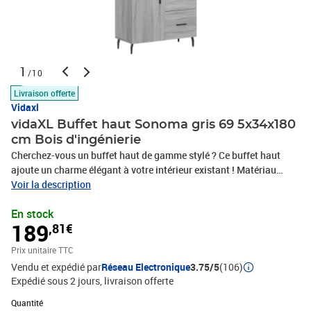
1
/10
Livraison offerte
Vidaxl
vidaXL Buffet haut Sonoma gris 69 5x34x180
cm Bois d'ingénierie
Cherchez-vous un buffet haut de gamme stylé ? Ce buffet haut
ajoute un charme élégant à votre intérieur existant ! Matériau
durable : le bois d'ingénierie est d'une qualité exceptionnelle avec
Voir la description
une surface lisse et présente également résistance, stabilité et
En stock
résistance à l'humidité.Grand espace de rangement : l'armoire
189
,81€
offre un grand espace de rangement pour garder vos différents
articles essentiels quotidiens bien organisés et facilement
Prix unitaire TTC
accessibles.Porte pratique : gardez votre espace sans
Vendu et expédié par
Réseau Electronique
3.75/5
(106)
encombrement en cachant de petits articles essentiels derrière la
Expédié sous 2 jours
livraison offerte
porte de l'armoire de rangement.Pieds en fer : les pieds en fer
ajoutent un style calme à votre intérieur tout en assurant la
Quantité : 1
Quantité