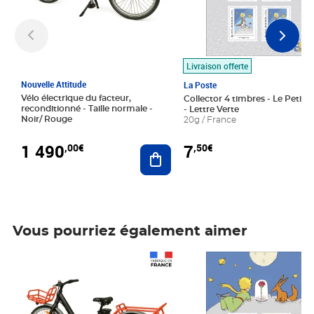
Livraison offerte
Nouvelle Attitude
La Poste
Vélo électrique du facteur,
Collector 4 timbres - Le Petit P
reconditionné - Taille normale -
- Lettre Verte
Noir/ Rouge
20g / France
1 490
7
,00€
,50€
Ajouter au panier
Vous pourriez également aimer
Prix 1 490,00€
Prix 7,50€