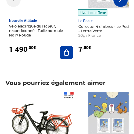
Livraison offerte
Nouvelle Attitude
La Poste
Vélo électrique du facteur,
Collector 4 timbres - Le Petit P
reconditionné - Taille normale -
- Lettre Verte
Noir/ Rouge
20g / France
1 490
7
,00€
,50€
Ajouter au panier
Vous pourriez également aimer
Prix 1 490,00€
Prix 7,50€