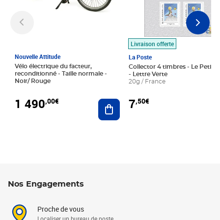
Livraison offerte
Nouvelle Attitude
La Poste
Vélo électrique du facteur,
Collector 4 timbres - Le Petit P
reconditionné - Taille normale -
- Lettre Verte
Noir/ Rouge
20g / France
1 490
7
,00€
,50€
Ajouter au panier
Nos Engagements
Proche de vous
Localiser un bureau de poste