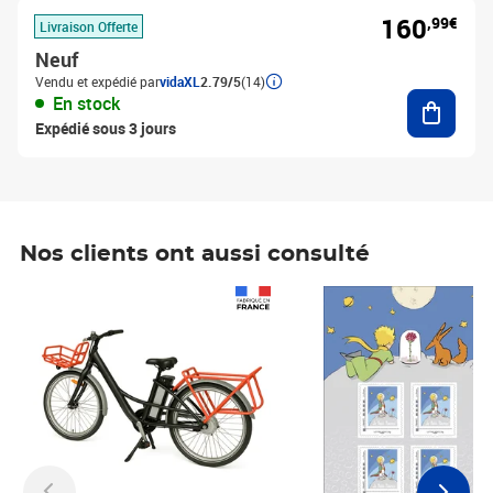
160
,99€
Livraison Offerte
Neuf
Vendu et expédié par
vidaXL
2.79/5
(14)
Ajouter
En stock
Expédié sous 3 jours
Nos clients ont aussi consulté
Prix 1 490,00€
Prix 7,50€