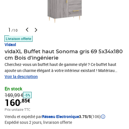
1
/10
Livraison offerte
Vidaxl
vidaXL Buffet haut Sonoma gris 69 5x34x180
cm Bois d'ingénierie
Cherchez-vous un buffet haut de gamme stylé ? Ce buffet haut
ajoute un charme élégant à votre intérieur existant ! Matériau
durable : le bois d'ingénierie est d'une qualité exceptionnelle avec
Voir la description
une surface lisse et présente également résistance, stabilité et
En stock
résistance à l'humidité.Grand espace de rangement : l'armoire
169,99 €
offre un grand espace de rangement pour garder vos différents
-5%
160
,85€
articles essentiels quotidiens bien organisés et facilement
accessibles.Pieds en métal : les pieds en métal ajoutent un style
Prix unitaire TTC
calme à votre intérieur tout en assurant la stabilité.
Vendu et expédié par
Réseau Electronique
3.75/5
(106)
Attention :Pour éviter qu'il ne soit renversé, ce produit doit être
Expédié sous 2 jours
livraison offerte
utilisé avec le dispositif de fixation au mur fourni. Bon à savoir