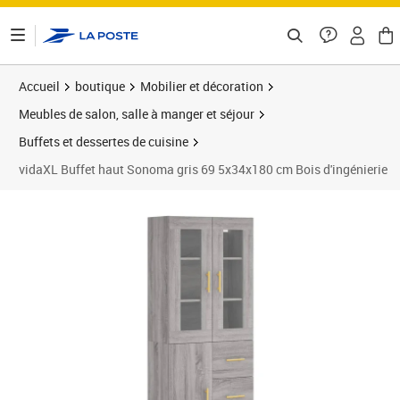
ontenu de la page
Accueil
boutique
Mobilier et décoration
Meubles de salon, salle à manger et séjour
Buffets et dessertes de cuisine
vidaXL Buffet haut Sonoma gris 69 5x34x180 cm Bois d'ingénierie
Prix barré 169,99 €
Prix 160,85€
Prix 1