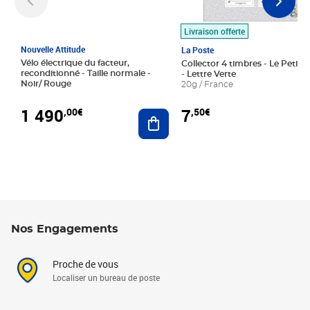
Livraison offerte
Nouvelle Attitude
La Poste
Vélo électrique du facteur,
Collector 4 timbres - Le Petit P
reconditionné - Taille normale -
- Lettre Verte
Noir/ Rouge
20g / France
1 490
7
,00€
,50€
Ajouter au panier
Nos Engagements
Proche de vous
Localiser un bureau de poste