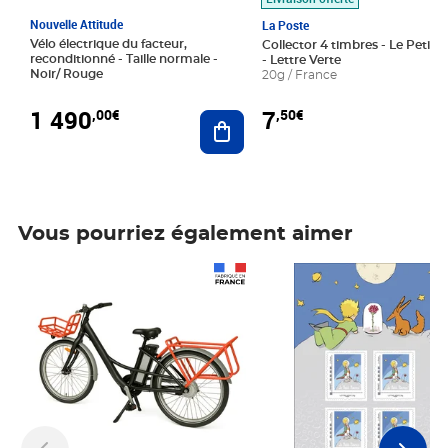
Nouvelle Attitude
La Poste
Vélo électrique du facteur,
Collector 4 timbres - Le Petit P
reconditionné - Taille normale -
- Lettre Verte
Noir/ Rouge
20g / France
1 490
7
,00€
,50€
Ajouter au panier
Vous pourriez également aimer
Prix 1 490,00€
Prix 7,50€