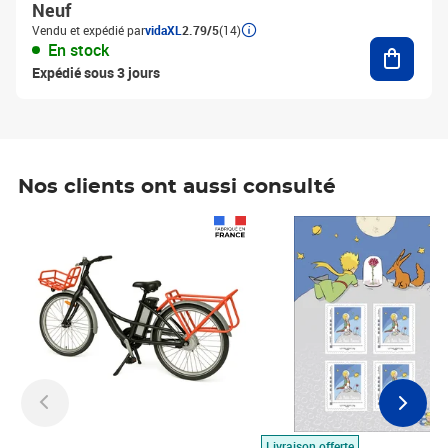
Neuf
Vendu et expédié par
vidaXL
2.79/5
(14)
Ajouter
En stock
Expédié sous 3 jours
Nos clients ont aussi consulté
Prix 1 490,00€
Prix 7,50€
Livraison offerte