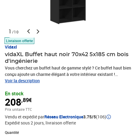
1
/10
Livraison offerte
Vidaxl
vidaXL Buffet haut noir 70x42 5x185 cm bois
d'ingénierie
Vous cherchez un buffet haut de gamme stylé ? Ce buffet haut bien
conçu ajoute un charme élégant à votre intérieur existant !
Matériau durable : le bois d'ingénierie est d'une qualité
Voir la description
exceptionnelle avec une surface lisse et se caractérise également
En stock
par sa solidité, sa stabilité et sa résistance à l'humidité.Grand
208
,89€
espace de rangement : ce meuble haut offre un grand espace de
rangement pour garder vos différents essentiels du quotidien bien
Prix unitaire TTC
organisés et à portée de main.Surface facile à nettoyer : l'armoire
Vendu et expédié par
Réseau Electronique
3.75/5
(106)
de rangement est facile à nettoyer avec un chiffon humide.Modèle
Expédié sous 2 jours
livraison offerte
intemporel : ce buffet chic présente des lignes épurées et simples,
ainsi qu'un look minimaliste qui ajoute un style moderne
Quantité : 1
Quantité