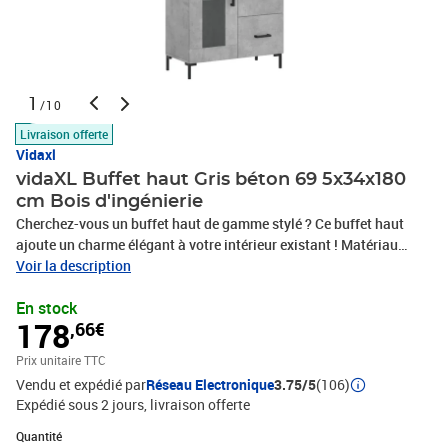
1
/10
Livraison offerte
Vidaxl
vidaXL Buffet haut Gris béton 69 5x34x180
cm Bois d'ingénierie
Cherchez-vous un buffet haut de gamme stylé ? Ce buffet haut
ajoute un charme élégant à votre intérieur existant ! Matériau
durable : le bois d'ingénierie est d'une qualité exceptionnelle avec
Voir la description
une surface lisse et présente également résistance, stabilité et
En stock
résistance à l'humidité.Grand espace de rangement : l'armoire
178
,66€
offre un grand espace de rangement pour garder vos différents
articles essentiels quotidiens bien organisés et facilement
Prix unitaire TTC
accessibles.Porte pratique : gardez votre espace sans
Vendu et expédié par
Réseau Electronique
3.75/5
(106)
encombrement en cachant de petits articles essentiels derrière la
Expédié sous 2 jours
livraison offerte
porte de l'armoire de rangement.Pieds en métal : les pieds en métal
ajoutent un style calme à votre intérieur tout en assurant la
Quantité : 1
Quantité