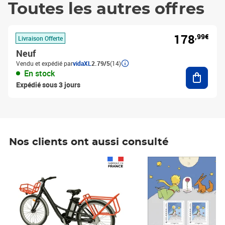
Toutes les autres offres
178
,99€
Livraison Offerte
Neuf
Vendu et expédié par
vidaXL
2.79/5
(14)
Ajouter
En stock
Expédié sous 3 jours
Nos clients ont aussi consulté
Prix 1 490,00€
Prix 7,50€