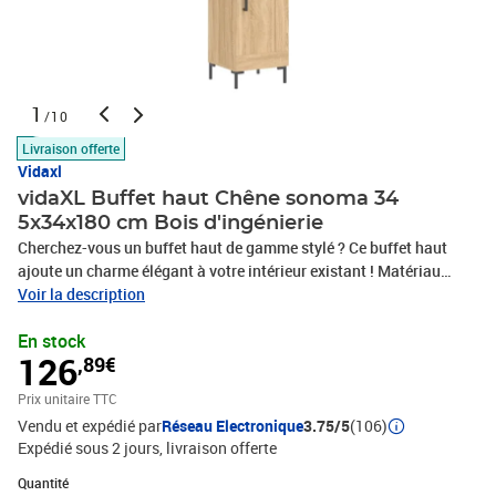
1
/10
Livraison offerte
Vidaxl
vidaXL Buffet haut Chêne sonoma 34
5x34x180 cm Bois d'ingénierie
Cherchez-vous un buffet haut de gamme stylé ? Ce buffet haut
ajoute un charme élégant à votre intérieur existant ! Matériau
durable : le bois d'ingénierie est d'une qualité exceptionnelle avec
Voir la description
une surface lisse et se caractérise par sa solidité, stabilité et
En stock
résistance à l'humidité. Fabriquée en bois d'ingénierie, l'armoire
126
,89€
est robuste et durable.Grand espace de rangement : l'armoire
latérale offre un grand espace de rangement pour garder vos
Prix unitaire TTC
différents articles essentiels quotidiens bien organisés et
Vendu et expédié par
Réseau Electronique
3.75/5
(106)
facilement accessibles.Portes pratiques : gardez votre espace
Expédié sous 2 jours
livraison offerte
sans encombrement en cachant de petits objets essentiels derrière
les portes de l'armoire haute.Pieds en métal : les pieds en métal
Quantité : 1
Quantité