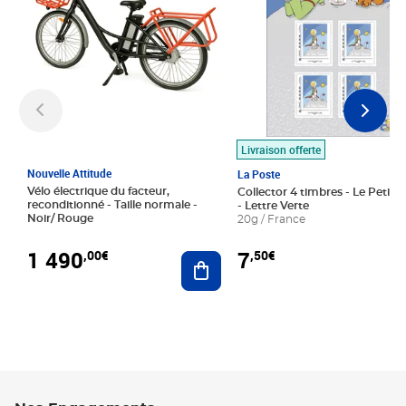
Livraison offerte
Nouvelle Attitude
La Poste
Vélo électrique du facteur,
Collector 4 timbres - Le Petit P
reconditionné - Taille normale -
- Lettre Verte
Noir/ Rouge
20g / France
1 490
7
,00€
,50€
Ajouter au panier