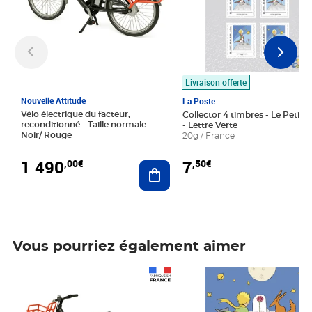
Livraison offerte
Nouvelle Attitude
La Poste
Vélo électrique du facteur,
Collector 4 timbres - Le Petit P
reconditionné - Taille normale -
- Lettre Verte
Noir/ Rouge
20g / France
1 490
7
,00€
,50€
Ajouter au panier
Vous pourriez également aimer
Prix 1 490,00€
Prix 7,50€