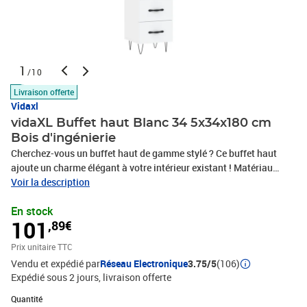
1
/10
Livraison offerte
Vidaxl
vidaXL Buffet haut Blanc 34 5x34x180 cm
Bois d'ingénierie
Cherchez-vous un buffet haut de gamme stylé ? Ce buffet haut
ajoute un charme élégant à votre intérieur existant ! Matériau
durable : le bois d'ingénierie est d'une qualité exceptionnelle avec
Voir la description
une surface lisse et présente également résistance, stabilité et
En stock
résistance à l'humidité. Fabriqué en bois d'ingénierie, l'armoire de
101
,89€
rangement est robuste et durable. Pieds en métal : les pieds en
métal ajoutent un style moderne et calme à votre intérieur tout en
Prix unitaire TTC
assurant la stabilité. Grand espace de rangement : le buffet offre
Vendu et expédié par
Réseau Electronique
3.75/5
(106)
un grand espace de rangement pour garder vos différents articles
Expédié sous 2 jours
livraison offerte
essentiels quotidiens bien organisés et facilement accessibles.
Porte pratique : gardez vos essentiels à l'abri de la poussière en les
Quantité : 1
Quantité