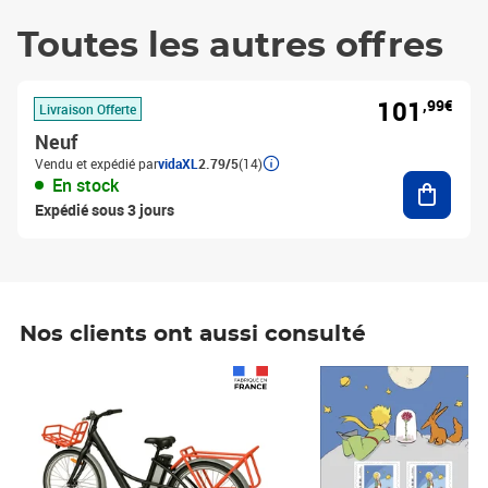
Toutes les autres offres
101
,99€
Livraison Offerte
Neuf
Vendu et expédié par
vidaXL
2.79/5
(14)
Ajouter
En stock
Expédié sous 3 jours
Nos clients ont aussi consulté
Prix 1 490,00€
Prix 7,50€