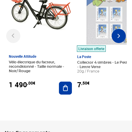
Livraison offerte
Nouvelle Attitude
La Poste
Vélo électrique du facteur,
Collector 4 timbres - Le Petit P
reconditionné - Taille normale -
- Lettre Verte
Noir/ Rouge
20g / France
1 490
7
,00€
,50€
Ajouter au panier