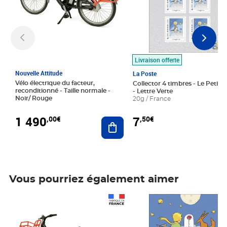
Livraison offerte
Nouvelle Attitude
La Poste
Vélo électrique du facteur,
Collector 4 timbres - Le Petit P
reconditionné - Taille normale -
- Lettre Verte
Noir/ Rouge
20g / France
1 490
7
,00€
,50€
Ajouter au panier
Vous pourriez également aimer
Prix 1 490,00€
Prix 7,50€