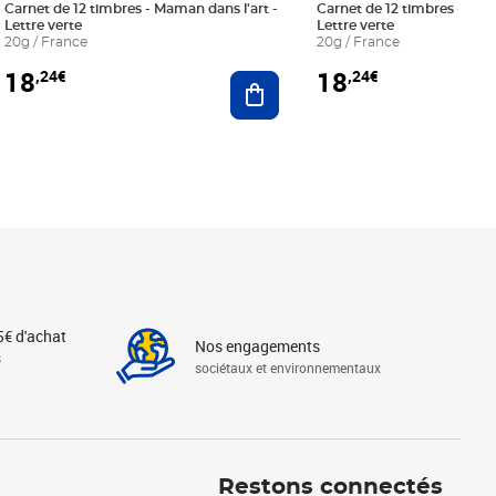
Carnet de 12 timbres - Maman dans l'art -
Carnet de 12 timbres - Le bl
Lettre verte
Lettre verte
20g / France
20g / France
18
18
,24€
,24€
r au panier
Ajouter au panier
5€ d'achat
Nos engagements
s
sociétaux et environnementaux
Linkedin
Instagram
X
Tiktok
Facebook
Youtube
Threads
Restons connectés