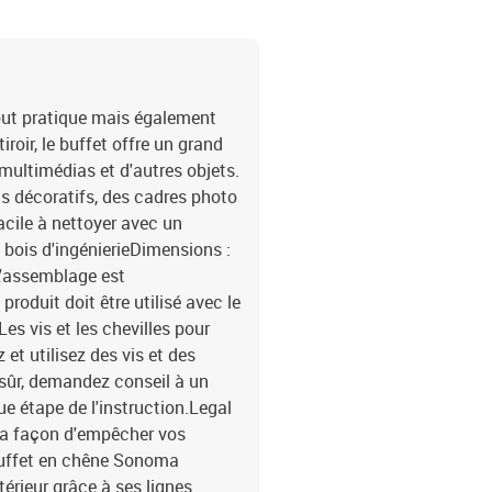
des chevilles adaptées à
professionnel. Lisez et su
trouverez ici plus de détails sur la façon d'empêcher vos meubles de basculer EAN :
jout pratique mais également
iroir, le buffet offre un grand
 multimédias et d'autres objets.
ts décoratifs, des cadres photo
acile à nettoyer avec un
bois d'ingénierieDimensions :
rL'assemblage est
produit doit être utilisé avec le
Les vis et les chevilles pour
et utilisez des vis et des
 sûr, demandez conseil à un
e étape de l'instruction.Legal
 la façon d'empêcher vos
buffet en chêne Sonoma
térieur grâce à ses lignes