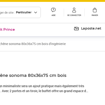
er de site :
Particulier
AIDE
SE CONNECTER
PANIER
Laposte.net
it Prince
 chêne sonoma 80x36x75 cm bois d'ingénierie
Prix 100,99€
chêne sonoma 80x36x75 cm bois
gn minimaliste sera un ajout pratique mais également très
 Avec 2 portes et un tiroir, le buffet offre un grand espace de
s, les appareils multimédias et d'autres objets. Le dessus
xposer des objets décoratifs, des cadres photo ou des plantes