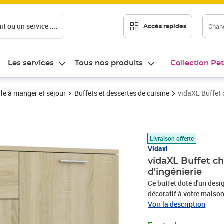
t ou un service ....
Chang
Accès rapides
Les services
Tous nos produits
Collection Pet
le à manger et séjour
Buffets et dessertes de cuisine
vidaXL Buffet
Prix 99,62€
Livraison offerte
Vidaxl
vidaXL Buffet 
d'ingénierie
Ce buffet doté d'un desi
décoratif à votre maison.
rangement pour les livre
Voir la description
robuste est idéal pour e