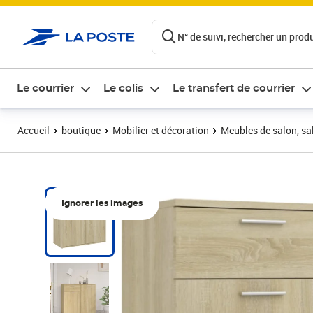
ontenu de la page
N° de suivi, rechercher un produi
Le courrier
Le colis
Le transfert de courrier
Accueil
boutique
Mobilier et décoration
Meubles de salon, sal
Ignorer les images