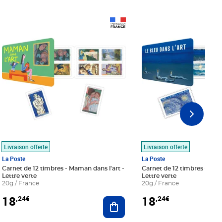
Prix 18,24€
Prix 18,24€
Livraison offerte
Livraison offerte
La Poste
La Poste
Carnet de 12 timbres - Maman dans l'art -
Carnet de 12 timbres - Le bl
Lettre verte
Lettre verte
20g / France
20g / France
18
18
,24€
,24€
r au panier
Ajouter au panier