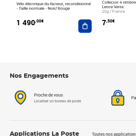
Collector 4 timbres
Vélo électrique du facteur, reconditionné
Lettre Verte
- Taille normale - Noir/ Rouge
20g / France
1 490
7
,00€
,50€
Ajouter au panier
Nos Engagements
Proche de vous
Pa
Localiser un bureau de poste
Applications La Poste
Toutes nos application