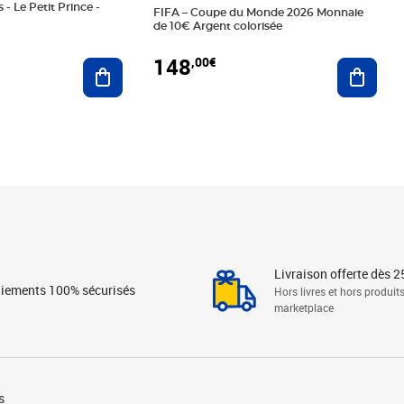
 - Le Petit Prince -
FIFA – Coupe du Monde 2026 Monnaie
de 10€ Argent colorisée
148
,00€
Ajouter au panier
Ajoute
Livraison offerte dès 2
iements 100% sécurisés
Hors livres et hors produit
marketplace
s