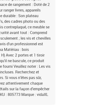
espace de rangement : Doté de 2
ur ranger livres, appareils
ce durable : Son plateau
fs, des cadres photo ou des
bois contreplaqué, ce meuble se
curité avant tout : Comprend
sculement ; les vis et chevilles
avis d'un professionnel est
a Matériau : bois
H) Avec 2 portes et 1 tiroir
qu'il ne bascule, ce produit
e fourni Veuillez noter : Les vis
s incluses. Recherchez et
s. Si vous n'êtes pas sûr,
ivez attentivement chaque
détails sur la façon d'empêcher
KU : 805773 Marque : vidaXL