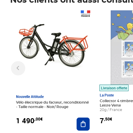
Nos clients ont aussi consul
Prix 1 490,00€
Prix 7,50€
Livraison offerte
La Poste
Nouvelle Attitude
Collector 4 timbres
Vélo électrique du facteur, reconditionné
Lettre Verte
- Taille normale - Noir/ Rouge
20g / France
1 490
7
,00€
,50€
Ajouter au panier