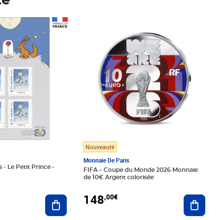
té
Prix 148,00€
Nouveauté
Monnaie De Paris
 - Le Petit Prince -
FIFA – Coupe du Monde 2026 Monnaie
de 10€ Argent colorisée
148
,00€
Ajouter au panier
Ajoute