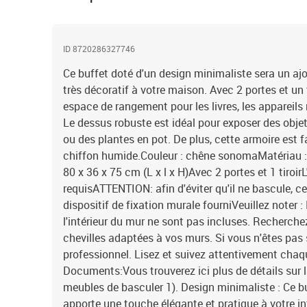
ID 8720286327746
Ce buffet doté d'un design minimaliste sera un a
très décoratif à votre maison. Avec 2 portes et un t
espace de rangement pour les livres, les appareils
Le dessus robuste est idéal pour exposer des obje
ou des plantes en pot. De plus, cette armoire est f
chiffon humide.Couleur : chêne sonomaMatériau : 
80 x 36 x 75 cm (L x l x H)Avec 2 portes et 1 tiroi
requisATTENTION: afin d'éviter qu'il ne bascule, ce 
dispositif de fixation murale fourniVeuillez noter : 
l'intérieur du mur ne sont pas incluses. Recherchez 
chevilles adaptées à vos murs. Si vous n'êtes pas
professionnel. Lisez et suivez attentivement chaqu
Documents:Vous trouverez ici plus de détails sur
meubles de basculer 1). Design minimaliste : Ce 
apporte une touche élégante et pratique à votre in