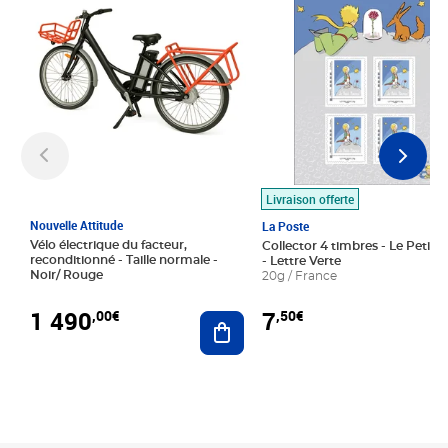
Livraison offerte
Nouvelle Attitude
La Poste
Vélo électrique du facteur,
Collector 4 timbres - Le Petit P
reconditionné - Taille normale -
- Lettre Verte
Noir/ Rouge
20g / France
1 490
7
,00€
,50€
Ajouter au panier