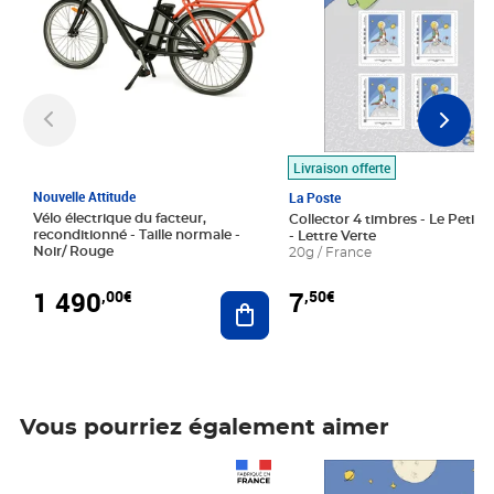
Livraison offerte
Nouvelle Attitude
La Poste
Vélo électrique du facteur,
Collector 4 timbres - Le Petit P
reconditionné - Taille normale -
- Lettre Verte
Noir/ Rouge
20g / France
1 490
7
,00€
,50€
Ajouter au panier
Vous pourriez également aimer
Prix 1 490,00€
Prix 7,50€