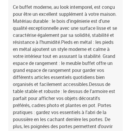
poussière en les cachant derrière les portes. De plus, les poignées
Ce buffet moderne, au look intemporel, est conçu
des portes permettent d'ouvrir facilement l'armoire de rangement.
pour être un excellent supplément à votre maison.
Attention :Pour éviter qu'il ne bascule, ce produit doit être utilisé
avec le dispositif de fixation murale fourni.Couleur : chêne
Matériau durable : le bois d'ingénierie est d'une
sonomaMatériau : bois d'ingénierie, métalDimensions totales : 78
qualité exceptionnelle avec une surface lisse et se
x 35,5 x 74,5 cm (L x l x H)Assemblage requis : ouiLegal
caractérise également par sa solidité, stabilité et
Documents:Vous trouverez ici plus de détails sur la façon
résistance à l'humidité.Pieds en métal : les pieds
d'empêcher vos meubles de basculer
en métal ajoutent un style moderne et calme à
votre intérieur tout en assurant la stabilité. Grand
espace de rangement : le meuble buffet offre un
grand espace de rangement pour garder vos
différents articles essentiels quotidiens bien
organisés et facilement accessibles.Dessus de
table stable et robuste : le dessus de l'armoire est
parfait pour afficher vos objets décoratifs
préférés, cadres photo et plantes en pot. Portes
pratiques : gardez vos essentiels à l'abri de la
poussière en les cachant derrière les portes. De
plus, les poignées des portes permettent d'ouvrir