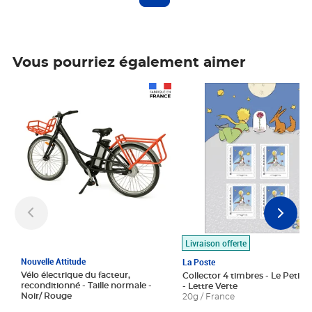
Vous pourriez également aimer
Prix 1 490,00€
Prix 7,50€
Livraison offerte
Nouvelle Attitude
La Poste
Vélo électrique du facteur,
Collector 4 timbres - Le Petit P
reconditionné - Taille normale -
- Lettre Verte
Noir/ Rouge
20g / France