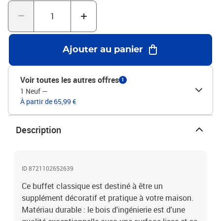
intemporel à votre décor intérieur actuel. Attention :Pour éviter
qu'il ne bascule, ce produit doit être utilisé avec le dispositif de
fixation murale fourni.Couleur : chêne marronMatériau : bois
d'ingénierieDimensions : 45 x 41 x 93 cm (l x P x H)Assemblage
requis : ouiLegal Documents:Vous trouverez ici plus de détails sur
Ajouter au panier
la façon d'empêcher vos meubles de basculer
Voir toutes les autres offres
1
1 Neuf
—
À partir de 65,99 €
Description
ID 8721102652639
Ce buffet classique est destiné à être un
supplément décoratif et pratique à votre maison.
Matériau durable : le bois d'ingénierie est d'une