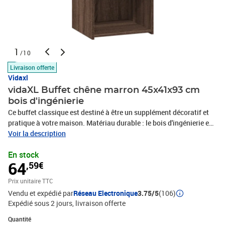
1
/10
Livraison offerte
Vidaxl
vidaXL Buffet chêne marron 45x41x93 cm
bois d'ingénierie
Ce buffet classique est destiné à être un supplément décoratif et
pratique à votre maison. Matériau durable : le bois d'ingénierie est
d'une qualité exceptionnelle avec une surface lisse et se
Voir la description
caractérise également par sa solidité, sa stabilité et sa résistance
En stock
à l'humidité.Grand espace de rangement : ce buffet offre un grand
64
,59€
espace de rangement pour garder vos différents articles essentiels
quotidiens bien organisés et facilement accessibles. Facile à
Prix unitaire TTC
nettoyer : l'armoire est facile à nettoyer à l'aide d'un chiffon
Vendu et expédié par
Réseau Electronique
3.75/5
(106)
humide et nécessite peu d'entretien.Design intemporel : cette
Expédié sous 2 jours
livraison offerte
armoire de rangement présente des lignes épurées et simples,
ainsi qu'un look minimaliste qui ajoute un style moderne
Quantité : 1
Quantité