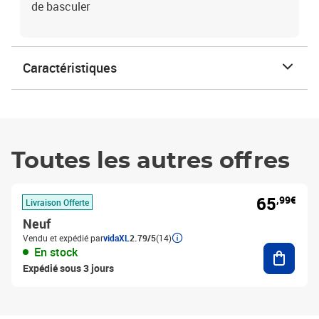
de basculer
Caractéristiques
Toutes les autres offres
65
,99€
Livraison Offerte
Neuf
Vendu et expédié par
vidaXL
2.79/5
(14)
Ajouter
En stock
Expédié sous 3 jours