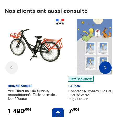
Nos clients ont aussi consulté
Prix 1 490,00€
Prix 7,50€
Livraison offerte
Nouvelle Attitude
La Poste
Vélo électrique du facteur,
Collector 4 timbres - Le Petit P
reconditionné - Taille normale -
- Lettre Verte
Noir/ Rouge
20g / France
1 490
7
,00€
,50€
Ajouter au panier