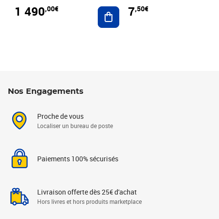
1 490
7
,00€
,50€
Ajouter au panier
Nos Engagements
Proche de vous
Localiser un bureau de poste
Paiements 100% sécurisés
Livraison offerte dès 25€ d'achat
Hors livres et hors produits marketplace