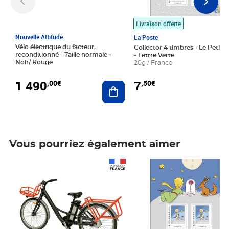
Livraison offerte
Nouvelle Attitude
La Poste
Vélo électrique du facteur,
Collector 4 timbres - Le Petit P
reconditionné - Taille normale -
- Lettre Verte
Noir/ Rouge
20g / France
1 490
7
,00€
,50€
Ajouter au panier
Vous pourriez également aimer
Prix 1 490,00€
Prix 7,50€