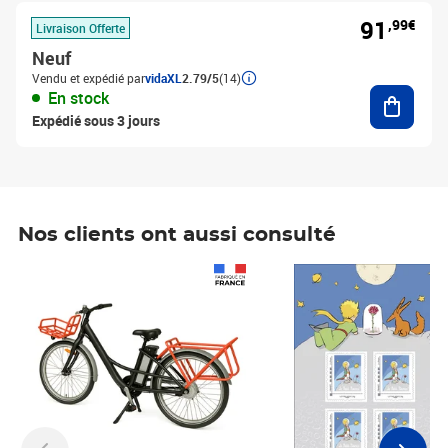
91
,99€
Livraison Offerte
Neuf
Vendu et expédié par
vidaXL
2.79/5
(14)
Ajouter
En stock
Expédié sous 3 jours
Nos clients ont aussi consulté
Prix 1 490,00€
Prix 7,50€