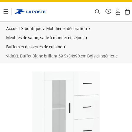
ontenu de la page
Accueil
boutique
Mobilier et décoration
Meubles de salon, salle à manger et séjour
Buffets et dessertes de cuisine
vidaXL Buffet Blanc brillant 69 5x34x90 cm Bois d'ingénierie
Prix barré 100,99 €
Prix 91,70€
Prix 9