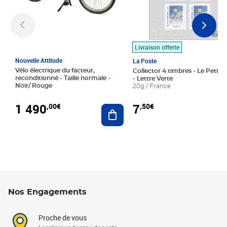
Livraison offerte
Nouvelle Attitude
La Poste
Vélo électrique du facteur,
Collector 4 timbres - Le Petit P
reconditionné - Taille normale -
- Lettre Verte
Noir/ Rouge
20g / France
1 490
7
,00€
,50€
Ajouter au panier
Nos Engagements
Proche de vous