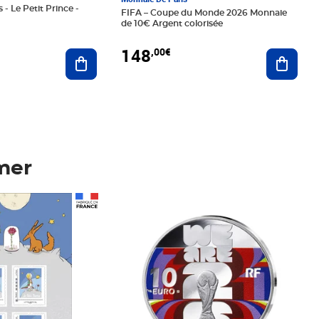
 - Le Petit Prince -
FIFA – Coupe du Monde 2026 Monnaie
de 10€ Argent colorisée
148
,00€
Ajouter au panier
Ajoute
mer
Prix 148,00€