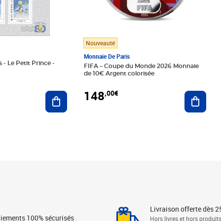
Nouveauté
Monnaie De Paris
 - Le Petit Prince -
FIFA – Coupe du Monde 2026 Monnaie
de 10€ Argent colorisée
148
,00€
Ajouter au panier
Ajoute
Livraison offerte dès 2
iements 100% sécurisés
Hors livres et hors produit