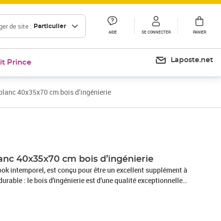
er de site :
Particulier
AIDE
SE CONNECTER
PANIER
Laposte.net
it Prince
blanc 40x35x70 cm bois d’ingénierie
Prix 42,99€
Prix 46,30€
anc 40x35x70 cm bois d’ingénierie
ook intemporel, est conçu pour être un excellent supplément à
urable : le bois d'ingénierie est d'une qualité exceptionnelle
t présente également résistance, stabilité et résistance à
 bois d'ingénierie, le meuble de rangement est facile à
n humide.Grand espace de rangement : le buffet offre un grand