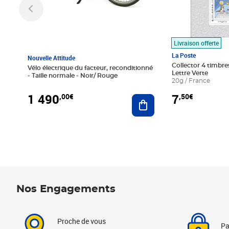
Livraison offerte
La Poste
Nouvelle Attitude
Collector 4 timbres
Vélo électrique du facteur, reconditionné
Lettre Verte
- Taille normale - Noir/ Rouge
20g / France
1 490
7
,00€
,50€
Ajouter au panier
Nos Engagements
Proche de vous
Pa