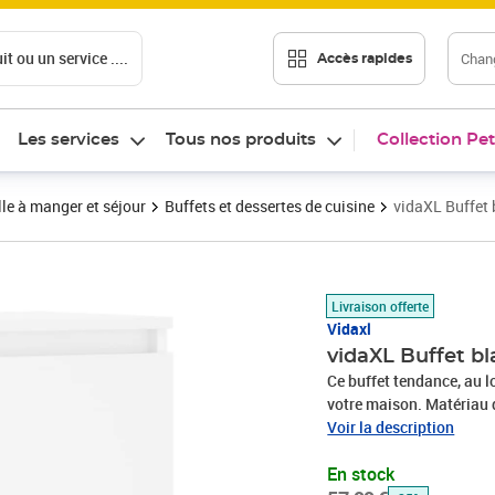
t ou un service ....
Chang
Accès rapides
Les services
Tous nos produits
Collection Pet
le à manger et séjour
Buffets et dessertes de cuisine
vidaXL Buffet 
Prix barré 57,99 €
Prix 42,97€
Livraison offerte
Vidaxl
vidaXL Buffet bl
Ce buffet tendance, au l
votre maison. Matériau d
avec une surface lisse e
Voir la description
l'humidité. Fabriquée en
En stock
nettoyer avec un chiffo