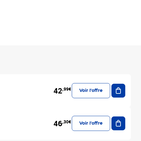
Ajouter a
42
,99€
Voir l'offre
Ajouter a
46
,30€
Voir l'offre