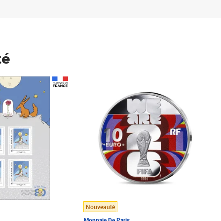
té
Prix 148,00€
Nouveauté
Monnaie De Paris