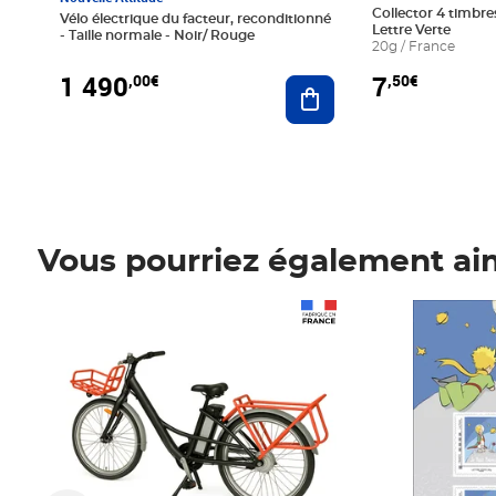
Collector 4 timbres
Vélo électrique du facteur, reconditionné
Lettre Verte
- Taille normale - Noir/ Rouge
20g / France
1 490
7
,00€
,50€
Ajouter au panier
Vous pourriez également ai
Prix 1 490,00€
Prix 7,50€