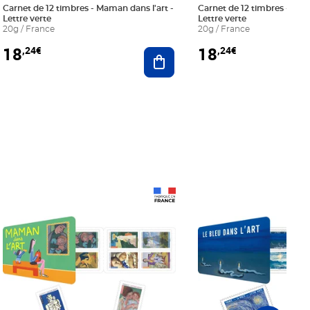
Carnet de 12 timbres - Maman dans l'art -
Carnet de 12 timbres - Le bl
Lettre verte
Lettre verte
20g / France
20g / France
18
18
,24€
,24€
r au panier
Ajouter au panier
Prix 18,24€
Prix 18,24€