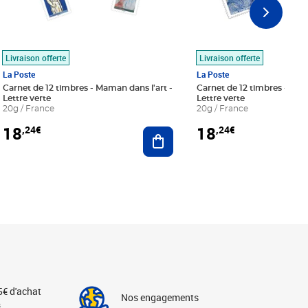
Livraison offerte
Livraison offerte
La Poste
La Poste
Carnet de 12 timbres - Maman dans l'art -
Carnet de 12 timbres - Le bl
Lettre verte
Lettre verte
20g / France
20g / France
18
18
,24€
,24€
r au panier
Ajouter au panier
5€ d'achat
Nos engagements
s