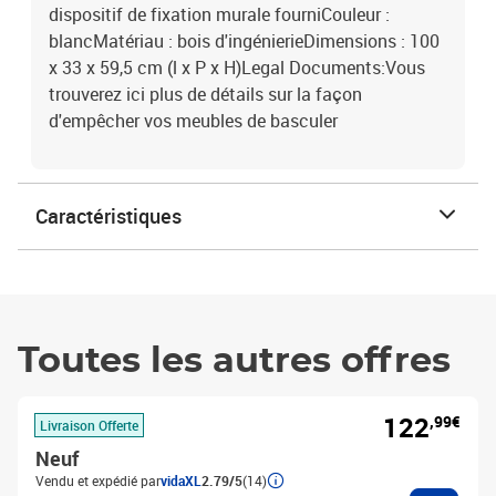
dispositif de fixation murale fourniCouleur :
blancMatériau : bois d'ingénierieDimensions : 100
x 33 x 59,5 cm (l x P x H)Legal Documents:Vous
trouverez ici plus de détails sur la façon
d'empêcher vos meubles de basculer
Caractéristiques
Toutes les autres offres
122
,99€
Livraison Offerte
Neuf
Vendu et expédié par
vidaXL
2.79/5
(14)
Ajouter