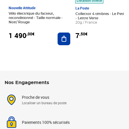
Livraison offerte
Nouvelle Attitude
La Poste
Vélo électrique du facteur,
Collector 4 timbres - Le Petit P
reconditionné - Taille normale -
- Lettre Verte
Noir/ Rouge
20g / France
1 490
7
,00€
,50€
Ajouter au panier
Nos Engagements
Proche de vous
Localiser un bureau de poste
Paiements 100% sécurisés