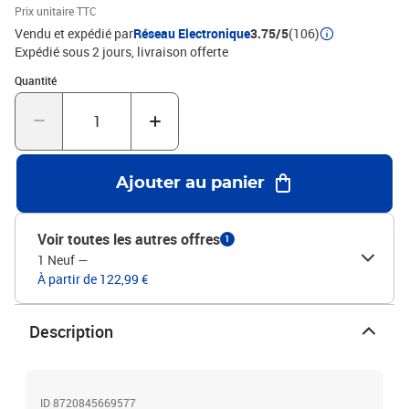
manuel de montage dans la boîte pour un montage
Prix unitaire TTC
facile.Attention :Afin d'éviter qu'il ne bascule, ce produit doit être
Vendu et expédié par
Réseau Electronique
3.75/5
(106)
utilisé avec le dispositif de fixation murale fourniCouleur :
Expédié sous 2 jours
livraison offerte
blancMatériau : bois d'ingénierieDimensions : 100 x 33 x 59,5 cm (l
Quantité : 1
Quantité
x P x H)Legal Documents:Vous trouverez ici plus de détails sur la
façon d'empêcher vos meubles de basculer
Ajouter au panier
Voir toutes les autres offres
1
1 Neuf
—
À partir de 122,99 €
Description
ID 8720845669577