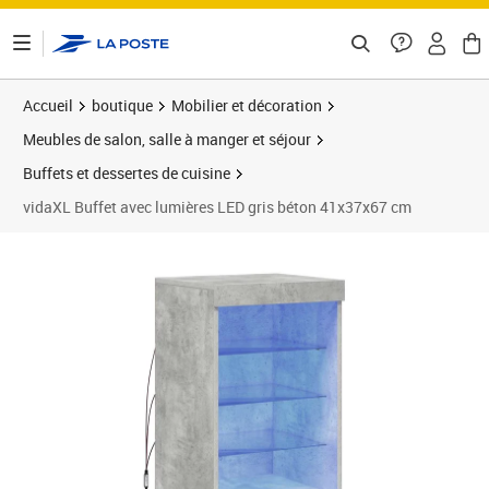
ontenu de la page
Accueil
boutique
Mobilier et décoration
Meubles de salon, salle à manger et séjour
Buffets et dessertes de cuisine
vidaXL Buffet avec lumières LED gris béton 41x37x67 cm
Prix 66,89€
Prix 6
Prix 8