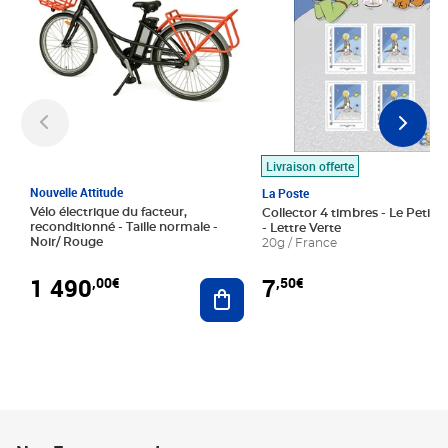
Livraison offerte
Nouvelle Attitude
La Poste
Vélo électrique du facteur,
Collector 4 timbres - Le Petit P
reconditionné - Taille normale -
- Lettre Verte
Noir/ Rouge
20g / France
1 490
7
,00€
,50€
Ajouter au panier