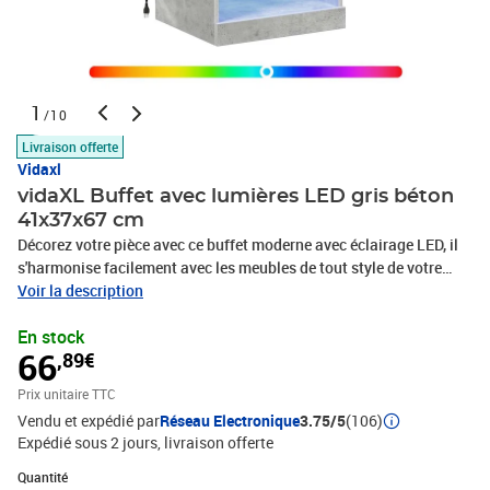
1
/10
Livraison offerte
Vidaxl
vidaXL Buffet avec lumières LED gris béton
41x37x67 cm
Décorez votre pièce avec ce buffet moderne avec éclairage LED, il
s'harmonise facilement avec les meubles de tout style de votre
maison. Matériau durable : le bois d'ingénierie est d'une qualité
Voir la description
exceptionnelle avec une surface lisse et présente également
En stock
résistance, stabilité et résistance à l'humidité.Grand espace de
66
,89€
rangement : le buffet offre beaucoup d'espace de rangement pour
garder vos magazines, livres, télécommandes et autres petits
Prix unitaire TTC
objets bien organisés et à portée de main.Fonction d'affichage : le
Vendu et expédié par
Réseau Electronique
3.75/5
(106)
dessus robuste du buffet est idéal pour afficher des objets
Expédié sous 2 jours
livraison offerte
décoratifs, des cadres photo ou des plantes en pot.Lumières LED
réglables : cette armoire de rangement est équipée de lumières
Quantité : 1
Quantité