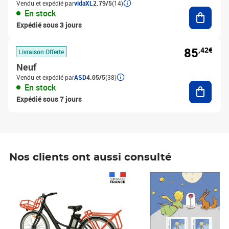
Vendu et expédié par
vidaXL
2.79/5
(14)
Ajouter
En stock
Expédié sous 3 jours
85
,42€
Livraison Offerte
Neuf
Vendu et expédié par
ASD
4.05/5
(38)
Ajouter
En stock
Expédié sous 7 jours
Nos clients ont aussi consulté
Prix 1 490,00€
Prix 7,50€