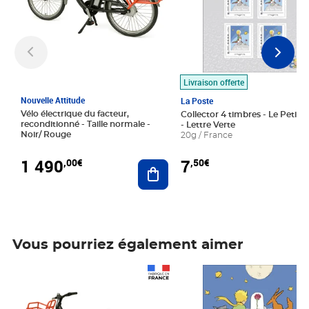
Livraison offerte
Nouvelle Attitude
La Poste
Vélo électrique du facteur,
Collector 4 timbres - Le Petit P
reconditionné - Taille normale -
- Lettre Verte
Noir/ Rouge
20g / France
1 490
7
,00€
,50€
Ajouter au panier
Vous pourriez également aimer
Prix 1 490,00€
Prix 7,50€