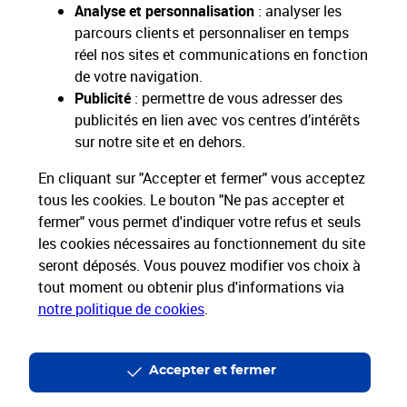
Analyse et personnalisation
: analyser les
parcours clients et personnaliser en temps
réel nos sites et communications en fonction
de votre navigation.
Restons connectés
Publicité
: permettre de vous adresser des
publicités en lien avec vos centres d’intérêts
Nos Services
sur notre site et en dehors.
En cliquant sur "Accepter et fermer" vous acceptez
Nos Produits
tous les cookies. Le bouton "Ne pas accepter et
fermer" vous permet d'indiquer votre refus et seuls
Nos Tarifs
les cookies nécessaires au fonctionnement du site
seront déposés. Vous pouvez modifier vos choix à
La Poste vous accompagne
tout moment ou obtenir plus d'informations via
notre politique de cookies
.
Professionnels
Entreprises et Collectivités
La Poste Groupe
La Poste recrute
Accepter et fermer