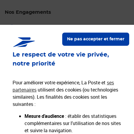
Nos Engagements
Proche de vous
Localiser un bureau de poste
Ne pas accepter et fermer
Paiements 100% sécurisés
Le respect de votre vie privée,
notre priorité
Livraison offerte dès 25€ d'achat
Hors livres et hors produits marketplace
Pour améliorer votre expérience, La Poste et
ses
partenaires
utilisent des cookies (ou technologies
similaires). Les finalités des cookies sont les
Nos engagements
suivantes :
sociétaux et environnementaux
Mesure d’audience
: établir des statistiques
complémentaires sur l’utilisation de nos sites
Toutes nos applications
Applications La Poste
et suivre la navigation.