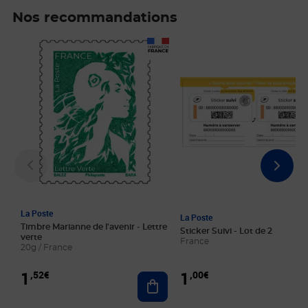
Nos recommandations
Prix 1,52€
Prix 1,00€
La Poste
La Poste
Timbre Marianne de l'avenir - Lettre
Sticker Suivi - Lot de 2
verte
France
20g / France
1
1
,52€
,00€
Ajouter au panier