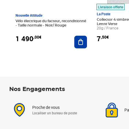
Livraison offerte
La Poste
Nouvelle Attitude
Collector 4 timbres
Vélo électrique du facteur, reconditionné
Lettre Verte
- Taille normale - Noir/ Rouge
20g / France
1 490
7
,00€
,50€
Ajouter au panier
Nos Engagements
Proche de vous
Pa
Localiser un bureau de poste