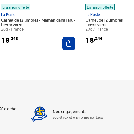
Livraison offerte
Livraison offerte
La Poste
La Poste
Carnet de 12 timbres - Maman dans l'art -
Carnet de 12 timbres - Le bl
Lettre verte
Lettre verte
20g / France
20g / France
18
18
,24€
,24€
r au panier
Ajouter au panier
5€ d'achat
Nos engagements
s
sociétaux et environnementaux