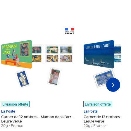
Prix 18,24€
Prix 18,24€
Livraison offerte
Livraison offerte
La Poste
La Poste
Carnet de 12 timbres - Maman dans l'art -
Carnet de 12 timbres - Le bl
Lettre verte
Lettre verte
20g / France
20g / France