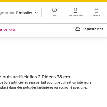
er de site :
Particulier
AIDE
SE CONNECTER
PANIER
Laposte.net
it Prince
Prix barré 38,99 €
Prix 36,99€
Prix 39,79€
buis artificielles 2 Pièces 38 cm
 buis artificielles sera parfait pour une utilisation intérieure
re placé dans des pots, des jardinières ou accroché avec une
pouvez également décorer la boule de buis avec de la
 améliorer votre décoration intérieure ou le paysage de votre
éthylène, la plante artificielle est résistante aux intempéries