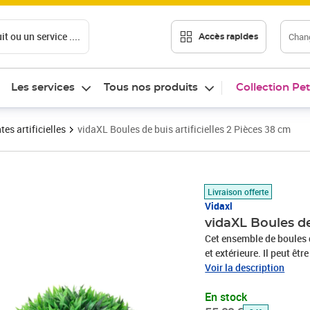
t ou un service ....
Chang
Accès rapides
Les services
Tous nos produits
Collection Pet
tes artificielles
vidaXL Boules de buis artificielles 2 Pièces 38 cm
Prix barré 55,99 €
Prix 36,76€
Livraison offerte
Vidaxl
vidaXL Boules de 
Cet ensemble de boules de
et extérieure. Il peut êt
chaîne suspendue. Vous 
Voir la description
guirlande lumineuse pour
En stock
jardin. Fabriquée en poly