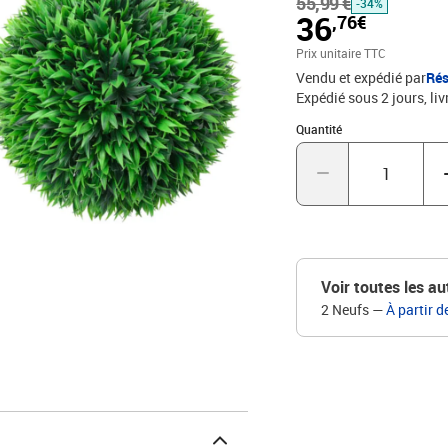
55,99 €
pour une utilisation exté
-34%
36
,76€
mélangé luxuriant et d'u
vertMatériau : polyéthyl
Prix unitaire TTC
artificielle
Vendu et expédié par
Rés
Expédié sous 2 jours
liv
Quantité : 1
Quantité
Voir toutes les au
2 Neufs
—
À partir d