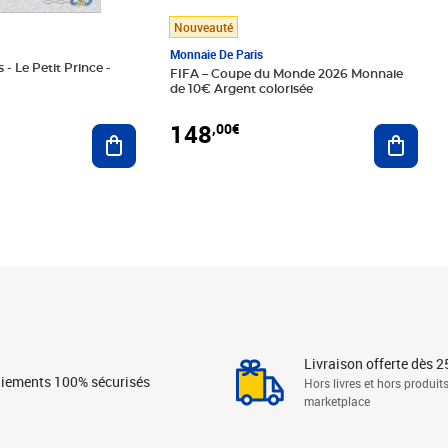
Nouveauté
Monnaie De Paris
 - Le Petit Prince -
FIFA – Coupe du Monde 2026 Monnaie
de 10€ Argent colorisée
148
,00€
Ajouter au panier
Ajoute
Livraison offerte dès 2
iements 100% sécurisés
Hors livres et hors produit
marketplace