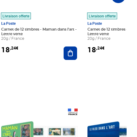
Livraison offerte
Livraison offerte
La Poste
La Poste
Carnet de 12 timbres - Maman dans l'art -
Carnet de 12 timbres - Le bl
Lettre verte
Lettre verte
20g / France
20g / France
18
18
,24€
,24€
r au panier
Ajouter au panier
Prix 18,24€
Prix 18,24€