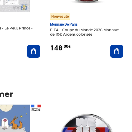
Nouveauté
Monnaie De Paris
 - Le Petit Prince -
FIFA – Coupe du Monde 2026 Monnaie
de 10€ Argent colorisée
148
,00€
Ajouter au panier
Ajoute
mer
Prix 148,00€