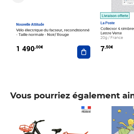
Livraison offerte
La Poste
Nouvelle Attitude
Collector 4 timbres
Vélo électrique du facteur, reconditionné
Lettre Verte
- Taille normale - Noir/ Rouge
20g / France
1 490
7
,00€
,50€
Ajouter au panier
Vous pourriez également ai
Prix 1 490,00€
Prix 7,50€