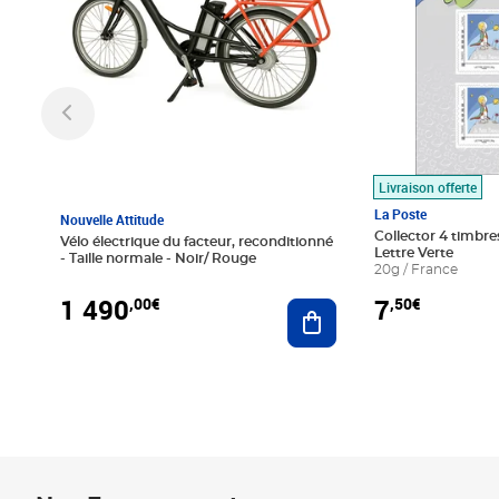
Livraison offerte
La Poste
Nouvelle Attitude
Collector 4 timbres
Vélo électrique du facteur, reconditionné
Lettre Verte
- Taille normale - Noir/ Rouge
20g / France
1 490
7
,00€
,50€
Ajouter au panier