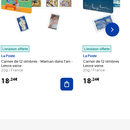
Livraison offerte
Livraison offerte
La Poste
La Poste
Carnet de 12 timbres - Maman dans l'art -
Carnet de 12 timbres - Le bl
Lettre verte
Lettre verte
20g / France
20g / France
18
18
,24€
,24€
r au panier
Ajouter au panier