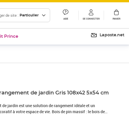
er de site :
Particulier
AIDE
SE CONNECTER
PANIER
Laposte.net
it Prince
Prix 121,99€
Prix 145,04€
 rangement de jardin Gris 108x42 5x54 cm
 de jardin est une solution de rangement idéale et un
oratif à votre espace de vie. Bois de pin massif : le bois de
au naturel magnifique. Le bois de pin a un grain droit et les
au son aspect caractéristique et rustique.Grand espace de