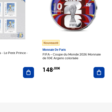
Nouveauté
Monnaie De Paris
 - Le Petit Prince -
FIFA – Coupe du Monde 2026 Monnaie
de 10€ Argent colorisée
148
,00€
Ajouter au panier
Ajoute