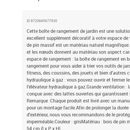
ID 8720845677930
Cette boîte de rangement de jardin est une soluti
excellent supplément décoratif à votre espace de vi
de pin massif est un matériau naturel magnifique. 
et les nœuds donnent au matériau son aspect cara
espace de rangement : la boîte de rangement en b
rangement pour vous aider à trier vos outils de ja
fitness, des coussins, des jouets et bien d'autres
hydraulique à gaz : vous pouvez ouvrir et fermer l
l'élévateur hydraulique à gaz.Grande ventilation : l
conçue avec des lattes ouvertes qui garantissent 
Remarque :Chaque produit est livré avec un manu
pour un montage facile.Afin de prolonger la durée 
d'extérieur, nous vous recommandons de le proté
imperméable.Couleur : grisMatériau : bois de pin 
54 cm (l x P x H)