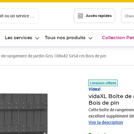
t ou un service ....
Chang
Accès rapides
Les services
Tous nos produits
Collection Pet
 de rangement de jardin Gris 108x42 5x54 cm Bois de pin
Prix barré 159,99 €
Prix 121,89€
Livraison offerte
Vidaxl
vidaXL Boîte de
Bois de pin
Cette boîte de rangement
excellent supplément déc
pin massif est un matéri
Voir la description
nœuds donnent au matéri