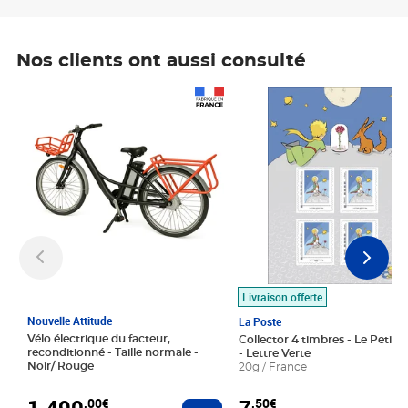
Nos clients ont aussi consulté
Prix 1 490,00€
Prix 7,50€
Livraison offerte
Nouvelle Attitude
La Poste
Vélo électrique du facteur,
Collector 4 timbres - Le Petit P
reconditionné - Taille normale -
- Lettre Verte
Noir/ Rouge
20g / France
1 490
,00€
,50€
Ajouter au panier