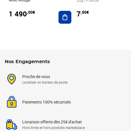
Noir/ Rouge
20g / France
1 490
7
,00€
,50€
Ajouter au panier
Nos Engagements
Proche de vous
Localiser un bureau de poste
Paiements 100% sécurisés
Livraison offerte dès 25€ d'achat
Hors livres et hors produits marketplace