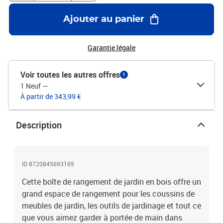
l'huileMatériau du sac intérieur : PE (polyéthylène)Dimensions
totales : 150 x 80 x 75 cm (l x P x H)Dimensions intérieures : 141 x
Ajouter au panier
72 x 62 cm (l x P x H)Assemblage requis : oui
Garantie légale
Voir toutes les autres offres
1
1 Neuf
—
À partir de 343,99 €
Description
ID 8720845693169
Cette boîte de rangement de jardin en bois offre un
grand espace de rangement pour les coussins de
meubles de jardin, les outils de jardinage et tout ce
que vous aimez garder à portée de main dans