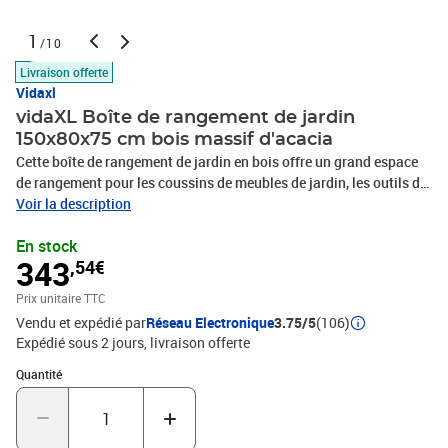
1
/10
Livraison offerte
Vidaxl
vidaXL Boîte de rangement de jardin
150x80x75 cm bois massif d'acacia
Cette boîte de rangement de jardin en bois offre un grand espace
de rangement pour les coussins de meubles de jardin, les outils de
jardinage et tout ce que vous aimez garder à portée de main dans
Voir la description
l'espace de vie extérieur. Elle peut également être utilisée à
En stock
l'intérieur. Bois d'acacia massif : la boîte de rangement en bois est
343
,54€
fabriquée en bois d'acacia massif. Le bois d'acacia massif est un
matériau naturel magnifique, dense, robuste et durable.Grand
Prix unitaire TTC
espace de rangement : l'espace de rangement facilite
Vendu et expédié par
Réseau Electronique
3.75/5
(106)
l'organisation des articles. Il convient au rangement de vos
Expédié sous 2 jours
livraison offerte
coussins, oreillers, couvertures et autres objets.Sac résistant à
l'eau : le sac résistant à l'eau protège vos articles de l'humidité. Bon
Quantité : 1
Quantité
à savoir :Pour que vos meubles d'extérieur restent beaux, nous
vous recommandons de les protéger avec une housse
imperméable.Matériau : bois d'acacia massif avec finition à