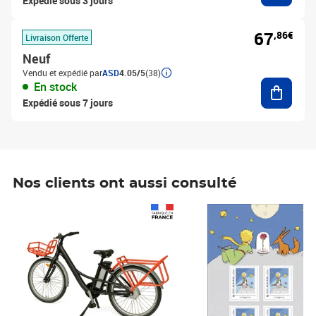
Expédié sous 3 jours
67
,86€
Livraison Offerte
Neuf
Vendu et expédié par
ASD
4.05/5
(38)
Ajouter
En stock
Expédié sous 7 jours
Nos clients ont aussi consulté
Prix 1 490,00€
Prix 7,50€