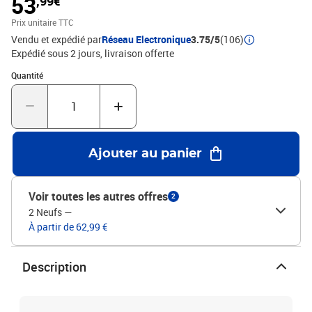
53
,99€
comme armoire à livres ou cloison de séparationL'assemblage est
requisATTENTION: afin d'éviter qu'il ne bascule, ce produit doit être
Prix unitaire TTC
utilisé avec le dispositif de fixation murale fourni.Legal
Vendu et expédié par
Réseau Electronique
3.75/5
(106)
Documents:Vous trouverez ici plus de détails sur la façon
Expédié sous 2 jours
livraison offerte
d'empêcher vos meubles de basculer
Quantité : 1
Quantité
Ajouter au panier
Voir toutes les autres offres
2
2 Neufs
—
À partir de 62,99 €
Description