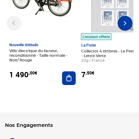
Livraison offerte
Nouvelle Attitude
La Poste
Vélo électrique du facteur,
Collector 4 timbres - Le Petit P
reconditionné - Taille normale -
- Lettre Verte
Noir/ Rouge
20g / France
1 490
7
,00€
,50€
Ajouter au panier
Nos Engagements