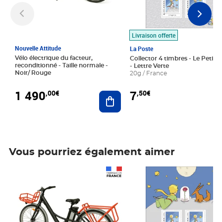
Livraison offerte
Nouvelle Attitude
La Poste
Vélo électrique du facteur,
Collector 4 timbres - Le Petit P
reconditionné - Taille normale -
- Lettre Verte
Noir/ Rouge
20g / France
1 490
7
,00€
,50€
Ajouter au panier
Vous pourriez également aimer
Prix 1 490,00€
Prix 7,50€