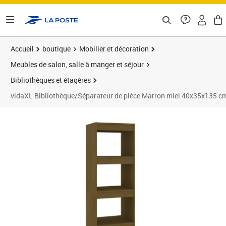
ontenu de la page
Accueil
boutique
Mobilier et décoration
Meubles de salon, salle à manger et séjour
Bibliothèques et étagères
vidaXL Bibliothèque/Séparateur de pièce Marron miel 40x35x135 c
Prix barré 74,99 €
Prix 53,99€
Prix 6
Prix 6