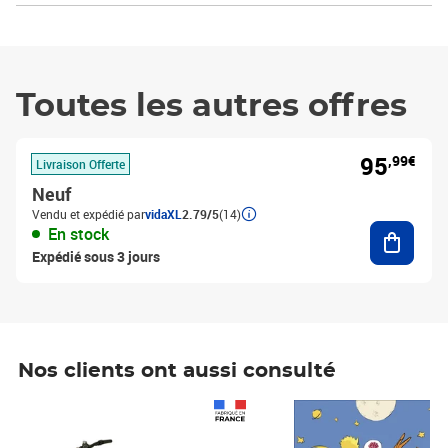
Toutes les autres offres
95
,99€
Livraison Offerte
Neuf
Vendu et expédié par
vidaXL
2.79/5
(14)
Ajouter
En stock
Expédié sous 3 jours
Nos clients ont aussi consulté
Prix 1 490,00€
Prix 7,50€