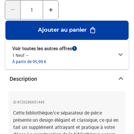
être utilisé avec le dispositif de fixation murale fourni.Legal
Documents:Vous trouverez ici plus de détails sur la façon
d'empêcher vos meubles de basculer
Ajouter au panier
Voir toutes les autres offres
1
1 Neuf
—
À partir de 95,99 €
Description
ID 8720286651445
Cette bibliothèque/ce séparateur de pièce
présente un design élégant et classique, ce qui en
fait un supplément attrayant et pratique à votre