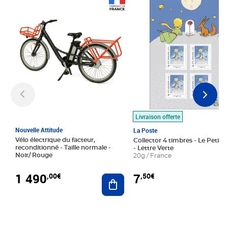
Prix 1 490,00€
Prix 7,50€
Livraison offerte
Nouvelle Attitude
La Poste
Vélo électrique du facteur,
Collector 4 timbres - Le Petit P
reconditionné - Taille normale -
- Lettre Verte
Noir/ Rouge
20g / France
1 490
7
,00€
,50€
Ajouter au panier