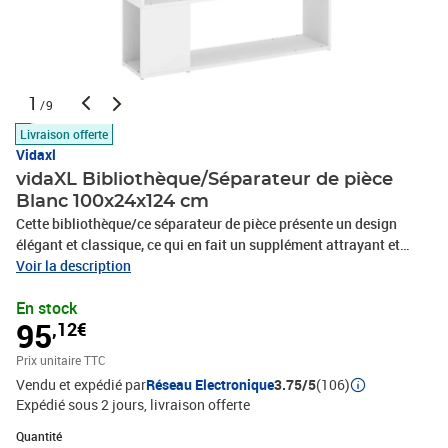
1
/9
Livraison offerte
Vidaxl
vidaXL Bibliothèque/Séparateur de pièce
Blanc 100x24x124 cm
Cette bibliothèque/ce séparateur de pièce présente un design
élégant et classique, ce qui en fait un supplément attrayant et
pratique à votre décor. La construction de la bibliothèque assure
Voir la description
sa robustesse, sa durabilité et son service durable. Dotée de 4
En stock
compartiments spacieux, la cloison de séparation offre un espace
95
,12€
de rangement suffisant pour garder vos magazines, livres, DVD,
appareils multimédia et autres objets décoratifs bien organisés et
Prix unitaire TTC
à portée de main. Placez l'étagère dans un endroit bien éclairé et
Vendu et expédié par
Réseau Electronique
3.75/5
(106)
plongez dans votre livre préféré !Couleur : BlancMatériau : bois
Expédié sous 2 jours
livraison offerte
d'ingénierieDimensions : 100 x 24 x 124 cm (l x P x H)L'assemblage
est requisATTENTION: afin d'éviter qu'il ne bascule, ce produit doit
Quantité : 1
Quantité