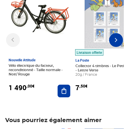
Livraison offerte
Nouvelle Attitude
La Poste
Vélo électrique du facteur,
Collector 4 timbres - Le Petit P
reconditionné - Taille normale -
- Lettre Verte
Noir/ Rouge
20g / France
1 490
7
,00€
,50€
Ajouter au panier
Vous pourriez également aimer