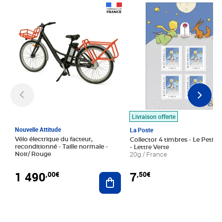
Prix 1 490,00€
Prix 7,50€
Livraison offerte
Nouvelle Attitude
La Poste
Vélo électrique du facteur,
Collector 4 timbres - Le Petit P
reconditionné - Taille normale -
- Lettre Verte
Noir/ Rouge
20g / France
1 490
7
,00€
,50€
Ajouter au panier