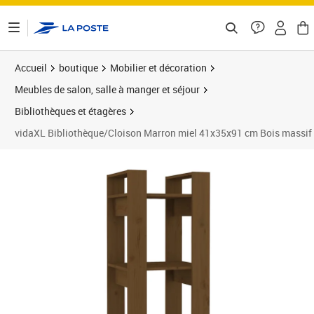
ontenu de la page
Accueil
boutique
Mobilier et décoration
Meubles de salon, salle à manger et séjour
Bibliothèques et étagères
vidaXL Bibliothèque/Cloison Marron miel 41x35x91 cm Bois massif
Prix barré 38,99 €
Prix 35,89€
Prix 3
Prix 3