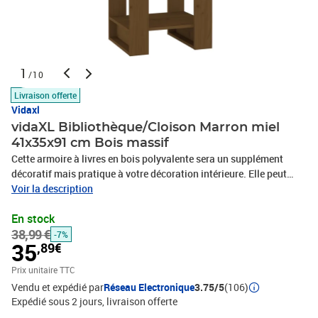
1
/10
Livraison offerte
Vidaxl
vidaXL Bibliothèque/Cloison Marron miel
41x35x91 cm Bois massif
Cette armoire à livres en bois polyvalente sera un supplément
décoratif mais pratique à votre décoration intérieure. Elle peut
également être utilisée comme cloison de séparation. Matériau de
Voir la description
première qualité : le bois de pin massif est un matériau naturel
En stock
magnifique. Traitez la surface avec de l'huile, de la cire, de la laque
38,99 €
ou une finition vitrée pour obtenir une surface plus résistante et un
-7%
35
,89€
nettoyage facile. Le bois de pin a un grain droit et les nœuds
donnent au matériau son aspect caractéristique et rustique.Cadre
Prix unitaire TTC
robuste et stable : le cadre en bois du support à livres assure
Vendu et expédié par
Réseau Electronique
3.75/5
(106)
robustesse et stabilité.Espace ample de rangement : l'étagère à
Expédié sous 2 jours
livraison offerte
livres offre un vaste espace de rangement pour garder vos