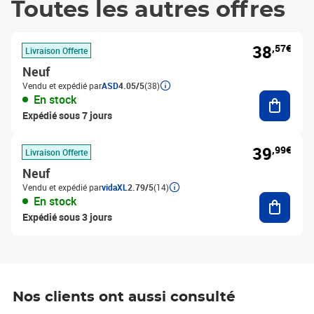
Toutes les autres offres
38
,57€
Livraison Offerte
Neuf
Vendu et expédié par
ASD
4.05/5
(38)
Ajouter
En stock
Expédié sous 7 jours
39
,99€
Livraison Offerte
Neuf
Vendu et expédié par
vidaXL
2.79/5
(14)
Ajouter
En stock
Expédié sous 3 jours
Nos clients ont aussi consulté