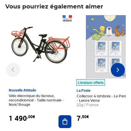
Vous pourriez également aimer
Prix 1 490,00€
Prix 7,50€
Livraison offerte
Nouvelle Attitude
La Poste
Vélo électrique du facteur,
Collector 4 timbres - Le Petit P
reconditionné - Taille normale -
- Lettre Verte
Noir/ Rouge
20g / France
1 490
7
,00€
,50€
Ajouter au panier