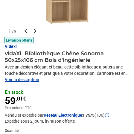
1
/9
Livraison offerte
Vidaxl
vidaXL Bibliothèque Chêne Sonoma
50x25x106 cm Bois d’ingénierie
Avec un design élégant et beau, cette bibliothèque ajoutera une
touche décorative et pratique à votre décoration. L'armoire est en
bois d'ingénierie, ce qui garantit sa robustesse et sa durabilité.
Voir la description
Conçue avec 7 étagères, la bibliothèque offre un grand espace de
En stock
stockage pour garder vos magazines, livres, DVD et appareils
59
,01€
multimédia bien organisés et à portée de main. Cette étagère vous
permet d'explorer des lieux et des moments étranges sans avoir à
Prix unitaire TTC
quitter votre chambre. De plus, elle est facile à nettoyer avec un
Vendu et expédié par
Réseau Electronique
3.75/5
(106)
chiffon humide. Notre bibliothèque est facile à assembler.Couleur
Expédié sous 2 jours
livraison offerte
: chêne sonomaMatériau : bois d'ingénierieDimensions : 50 x 25 x
106 cm (l x P x H)Avec 7 étagèresL'assemblage est requisVeuillez
Quantité : 1
Quantité