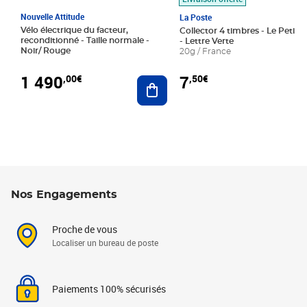
Nouvelle Attitude
La Poste
Vélo électrique du facteur,
Collector 4 timbres - Le Petit P
reconditionné - Taille normale -
- Lettre Verte
Noir/ Rouge
20g / France
1 490
7
,00€
,50€
Ajouter au panier
Nos Engagements
Proche de vous
Localiser un bureau de poste
Paiements 100% sécurisés