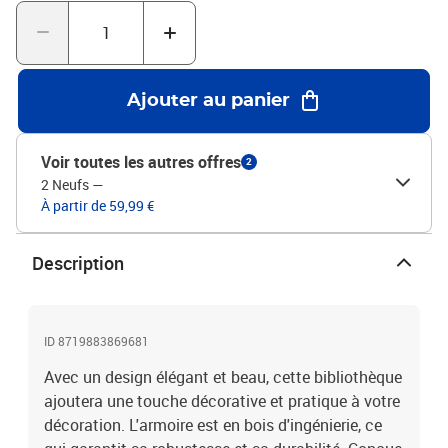
noter : Les vis et les chevilles pour l'intérieur du mur ne sont pas
incluses. Recherchez et utilisez des vis et des chevilles adaptées à
vos murs. Si vous n'êtes pas sûr, demandez conseil à un
professionnel. Lisez et suivez attentivement chaque étape de
l'instruction.
Ajouter au panier
Voir toutes les autres offres
2
2 Neufs
—
À partir de 59,99 €
Description
ID 8719883869681
Avec un design élégant et beau, cette bibliothèque
ajoutera une touche décorative et pratique à votre
décoration. L'armoire est en bois d'ingénierie, ce