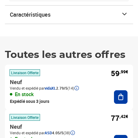
Caractéristiques
Toutes les autres offres
59
,99€
Livraison Offerte
Neuf
Vendu et expédié par
vidaXL
2.79/5
(14)
Ajouter
En stock
Expédié sous 3 jours
77
,42€
Livraison Offerte
Neuf
Vendu et expédié par
ASD
4.05/5
(38)
Ajouter