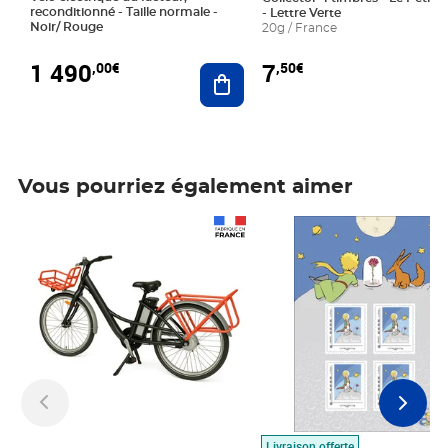
reconditionné - Taille normale -
- Lettre Verte
Noir/ Rouge
20g / France
1 490
7
,00€
,50€
Ajouter au panier
Vous pourriez également aimer
Prix 1 490,00€
Prix 7,50€
Livraison offerte