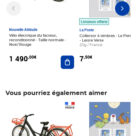
Livraison offerte
Nouvelle Attitude
La Poste
Vélo électrique du facteur,
Collector 4 timbres - Le Petit P
reconditionné - Taille normale -
- Lettre Verte
Noir/ Rouge
20g / France
1 490
7
,00€
,50€
Ajouter au panier
Vous pourriez également aimer
Prix 1 490,00€
Prix 7,50€