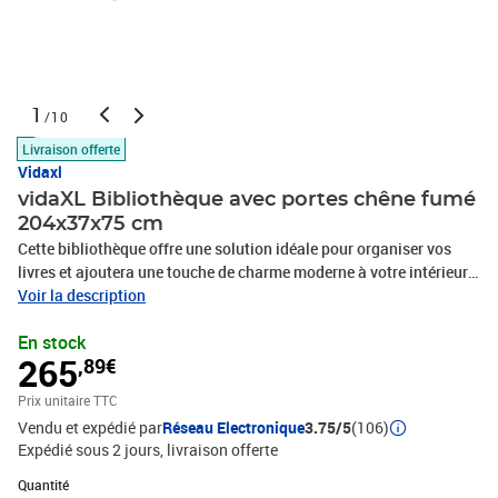
1
/10
Livraison offerte
Vidaxl
vidaXL Bibliothèque avec portes chêne fumé
204x37x75 cm
Cette bibliothèque offre une solution idéale pour organiser vos
livres et ajoutera une touche de charme moderne à votre intérieur.
Matériau robuste et durable : le bois d'ingénierie est d'une qualité
Voir la description
exceptionnelle avec une surface lisse et présente également
En stock
résistance, stabilité et résistance à l'humidité.Grand espace de
265
,89€
rangement : la bibliothèque offre suffisamment d'espace de
rangement pour garder votre collection de livres, magazines et
Prix unitaire TTC
documents en bon ordre.Dessus stable et robuste : le dessus de
Vendu et expédié par
Réseau Electronique
3.75/5
(106)
l'armoire de rangement est parfait pour exposer vos objets
Expédié sous 2 jours
livraison offerte
décoratifs, cadres photo et plantes en pot.Design pratique : gardez
vos essentiels à l'abri de la poussière en les cachant derrière les
Quantité : 1
Quantité