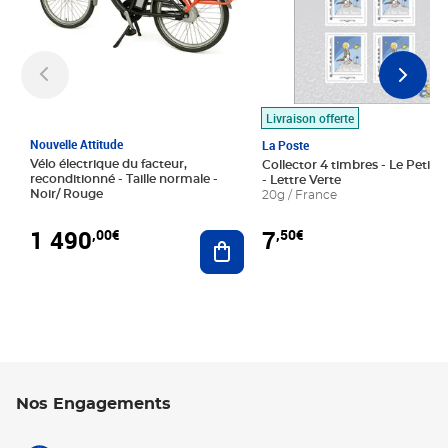
Livraison offerte
Nouvelle Attitude
La Poste
Vélo électrique du facteur,
Collector 4 timbres - Le Petit P
reconditionné - Taille normale -
- Lettre Verte
Noir/ Rouge
20g / France
1 490
7
,00€
,50€
Ajouter au panier
Nos Engagements