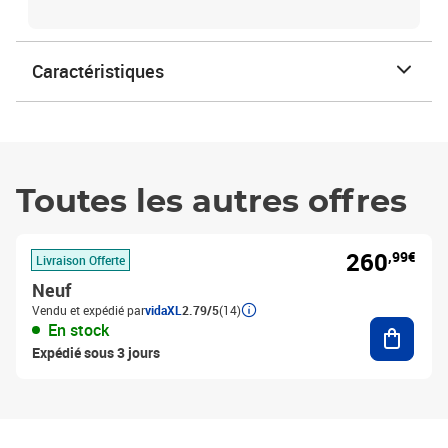
Caractéristiques
Toutes les autres offres
260
,99€
Livraison Offerte
Neuf
Vendu et expédié par
vidaXL
2.79/5
(14)
Ajouter
En stock
Expédié sous 3 jours