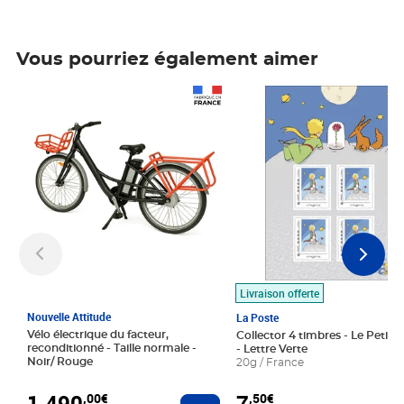
Vous pourriez également aimer
Prix 1 490,00€
Prix 7,50€
Livraison offerte
Nouvelle Attitude
La Poste
Vélo électrique du facteur,
Collector 4 timbres - Le Petit P
reconditionné - Taille normale -
- Lettre Verte
Noir/ Rouge
20g / France
1 490
7
,00€
,50€
Ajouter au panier