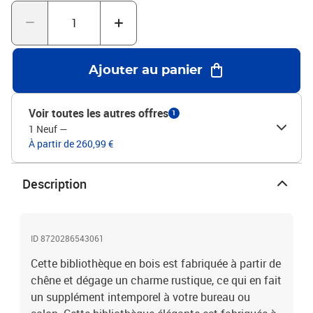
bascule, ce produit doit être utilisé avec le dispositif de fixation
murale fourni.Matériau : bois de chêne solide avec finition
naturelle, MDF plaqué de chêneDimensions : 60 x 22 x 200 cm (l x
P x H)L'assemblage est requisLegal Documents:Vous trouverez ici
plus de détails sur la façon d'empêcher vos meubles de basculer
Ajouter au panier
Voir toutes les autres offres
1
1 Neuf
—
À partir de 260,99 €
Description
ID 8720286543061
Cette bibliothèque en bois est fabriquée à partir de
chêne et dégage un charme rustique, ce qui en fait
un supplément intemporel à votre bureau ou