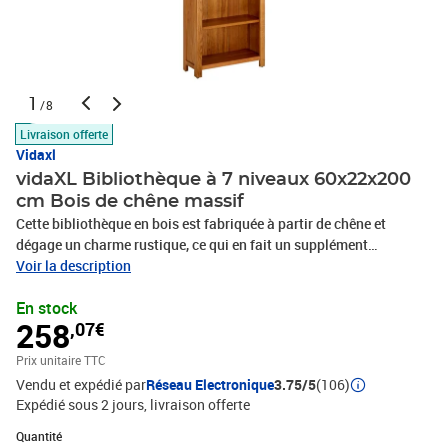
1
/8
Livraison offerte
Vidaxl
vidaXL Bibliothèque à 7 niveaux 60x22x200
cm Bois de chêne massif
Cette bibliothèque en bois est fabriquée à partir de chêne et
dégage un charme rustique, ce qui en fait un supplément
intemporel à votre bureau ou salon. Cette bibliothèque élégante
Voir la description
est fabriquée à partir de bois de chêne massif, ce qui la rend
En stock
durable et robuste. L'étagère en bois robuste nécessite un
258
,07€
minimum d'entretien et la belle texture du bois lui confère un
charme rustique. Les étagères offrent un espace suffisant pour
Prix unitaire TTC
garder vos collections de livres, les magazines et les documents en
Vendu et expédié par
Réseau Electronique
3.75/5
(106)
ordre parfait. Avec un design simple mais intemporel, la
Expédié sous 2 jours
livraison offerte
bibliothèque peut également être utilisée pour exposer des objets
décoratifs, des cadres photo, etc. Attention : afin d'éviter qu'il ne
Quantité : 1
Quantité