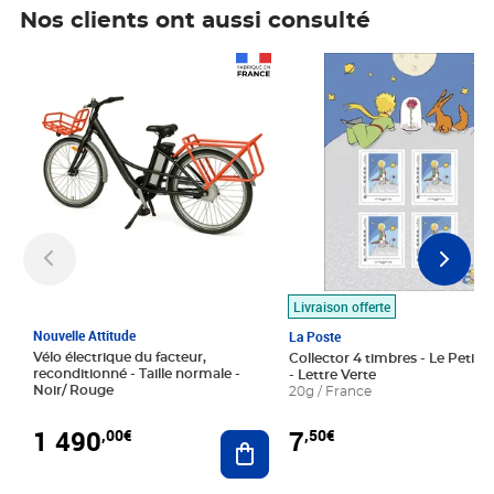
Nos clients ont aussi consulté
Prix 1 490,00€
Prix 7,50€
Livraison offerte
Nouvelle Attitude
La Poste
Vélo électrique du facteur,
Collector 4 timbres - Le Petit P
reconditionné - Taille normale -
- Lettre Verte
Noir/ Rouge
20g / France
1 490
7
,00€
,50€
Ajouter au panier