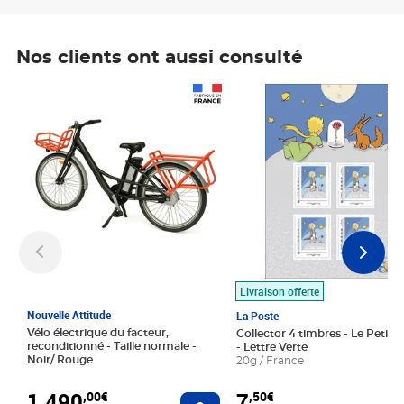
Nos clients ont aussi consulté
Prix 1 490,00€
Prix 7,50€
Livraison offerte
Nouvelle Attitude
La Poste
Vélo électrique du facteur,
Collector 4 timbres - Le Petit P
reconditionné - Taille normale -
- Lettre Verte
Noir/ Rouge
20g / France
1 490
7
,00€
,50€
Ajouter au panier