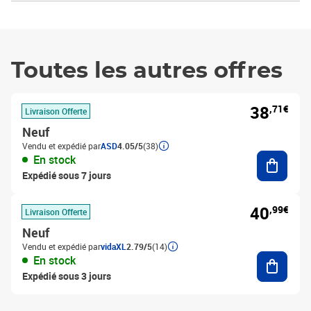
Toutes les autres offres
38
,71€
Livraison Offerte
Neuf
Vendu et expédié par
ASD
4.05/5
(38)
Ajouter
En stock
Expédié sous 7 jours
40
,99€
Livraison Offerte
Neuf
Vendu et expédié par
vidaXL
2.79/5
(14)
Ajouter
En stock
Expédié sous 3 jours