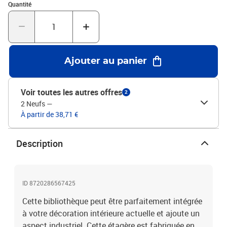
Quantité : 1
Documents:Vous trouverez ici plus de détails sur la façon
Quantité
d'empêcher vos meubles de basculer
Ajouter au panier
Voir toutes les autres offres
2
2 Neufs
—
À partir de 38,71 €
Description
ID 8720286567425
Cette bibliothèque peut être parfaitement intégrée
à votre décoration intérieure actuelle et ajoute un
aspect industriel. Cette étagère est fabriquée en