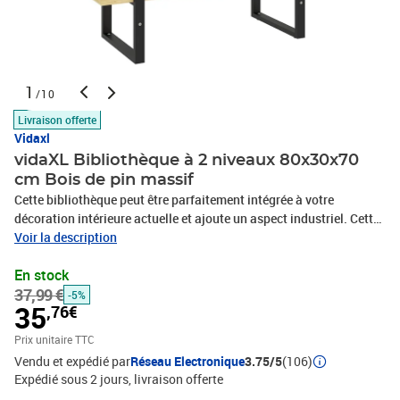
1
/10
Livraison offerte
Vidaxl
vidaXL Bibliothèque à 2 niveaux 80x30x70
cm Bois de pin massif
Cette bibliothèque peut être parfaitement intégrée à votre
décoration intérieure actuelle et ajoute un aspect industriel. Cette
étagère est fabriquée en bois de pin massif, assurant sa
Voir la description
robustesse, sa durabilité et son service de longue durée. Elle
En stock
dispose de 2 étagères, offrant un grand espace de rangement pour
37,99 €
ranger des livres, des magazines et d’autres objets décoratifs. La
-5%
35
,76€
bibliothèque est facile à nettoyer avec un chiffon humide.Matériau
: bois de pin massif (non traité), métalDimensions : 80 x 30 x 70
Prix unitaire TTC
cm (l x P x H)Facile à assemblerL'assemblage est
Vendu et expédié par
Réseau Electronique
3.75/5
(106)
requisATTENTION: afin d'éviter le renversement, ce produit doit
Expédié sous 2 jours
livraison offerte
être utilisé avec le dispositif de fixation murale fourniLegal