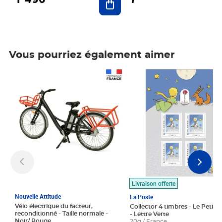
Vous pourriez également aimer
Prix 1 490,00€
Prix 7,50€
Livraison offerte
Nouvelle Attitude
La Poste
Vélo électrique du facteur,
Collector 4 timbres - Le Petit P
reconditionné - Taille normale -
- Lettre Verte
Noir/ Rouge
20g / France