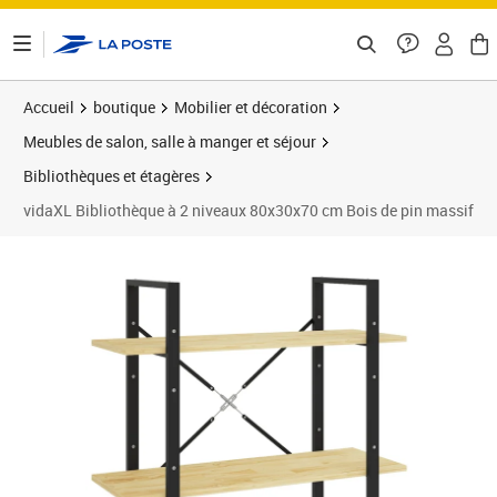
ontenu de la page
Accueil
boutique
Mobilier et décoration
Meubles de salon, salle à manger et séjour
Bibliothèques et étagères
vidaXL Bibliothèque à 2 niveaux 80x30x70 cm Bois de pin massif
Prix barré 37,99 €
Prix 35,76€
Prix 3
Prix 4