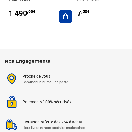
1 490
7
,00€
,50€
Ajouter au panier
Nos Engagements
Proche de vous
Localiser un bureau de poste
Paiements 100% sécurisés
Livraison offerte dès 25€ d'achat
Hors livres et hors produits marketplace