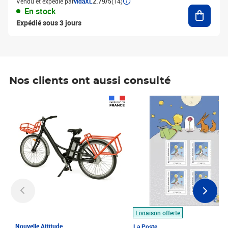
Vendu et expédié par
vidaXL
2.79/5
(14)
Ajouter
En stock
Expédié sous 3 jours
Nos clients ont aussi consulté
Prix 1 490,00€
Prix 7,50€
Livraison offerte
Nouvelle Attitude
La Poste