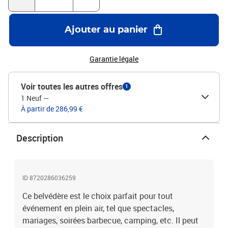
abondante, neige, tempête, etc.Couleur : blancMatériau : acier
tubulaire, tissu (100 % polyester)Dimensions : 600 x 298 x 270 cm
(L x l x H)Hauteur de l'avant-toit : 200 cmAvec rideaux
Ajouter au panier
latérauxArticle résistant à l'eau, à la saleté, et aux UVL'assemblage
est requis
Garantie légale
Voir toutes les autres offres
1
1 Neuf
—
À partir de 286,99 €
Description
ID 8720286036259
Ce belvédère est le choix parfait pour tout
événement en plein air, tel que spectacles,
mariages, soirées barbecue, camping, etc. Il peut