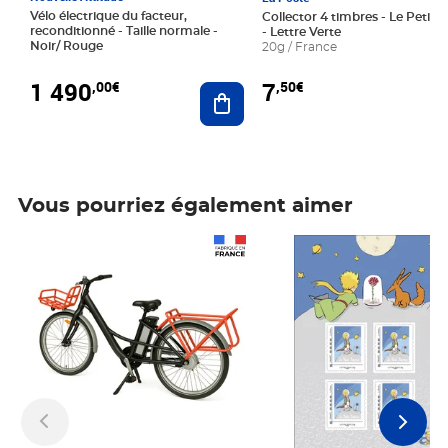
Vélo électrique du facteur,
Collector 4 timbres - Le Petit P
reconditionné - Taille normale -
- Lettre Verte
Noir/ Rouge
20g / France
1 490
7
,00€
,50€
Ajouter au panier
Vous pourriez également aimer
Prix 1 490,00€
Prix 7,50€