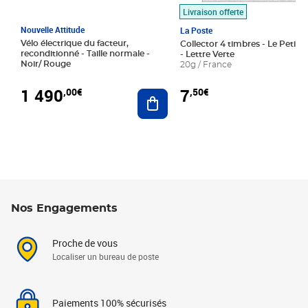
Livraison offerte
Nouvelle Attitude
La Poste
Vélo électrique du facteur,
Collector 4 timbres - Le Petit P
reconditionné - Taille normale -
- Lettre Verte
Noir/ Rouge
20g / France
1 490
7
,00€
,50€
Ajouter au panier
Nos Engagements
Proche de vous
Localiser un bureau de poste
Paiements 100% sécurisés