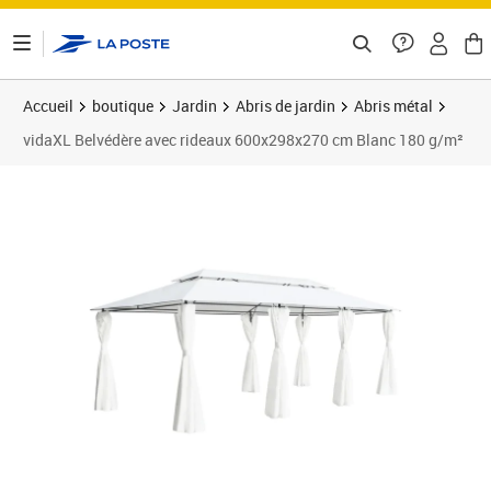
ontenu de la page
Accueil
boutique
Jardin
Abris de jardin
Abris métal
vidaXL Belvédère avec rideaux 600x298x270 cm Blanc 180 g/m²
Prix barré 302,99 €
Prix 286,89€
Prix 2