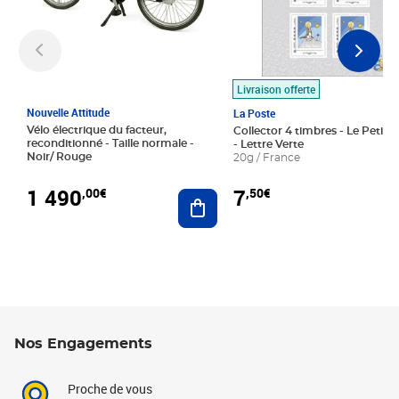
Livraison offerte
Nouvelle Attitude
La Poste
Vélo électrique du facteur,
Collector 4 timbres - Le Petit P
reconditionné - Taille normale -
- Lettre Verte
Noir/ Rouge
20g / France
1 490
7
,00€
,50€
Ajouter au panier
Nos Engagements
Proche de vous