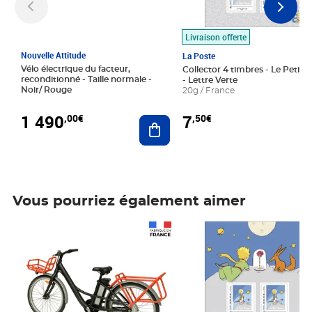
Livraison offerte
Nouvelle Attitude
La Poste
Vélo électrique du facteur,
Collector 4 timbres - Le Petit P
reconditionné - Taille normale -
- Lettre Verte
Noir/ Rouge
20g / France
1 490
7
,00€
,50€
Ajouter au panier
Vous pourriez également aimer
Prix 1 490,00€
Prix 7,50€