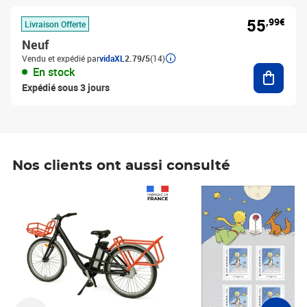
55
,99€
Livraison Offerte
Neuf
Vendu et expédié par
vidaXL
2.79/5
(14)
Ajouter
En stock
Expédié sous 3 jours
Nos clients ont aussi consulté
Prix 1 490,00€
Prix 7,50€