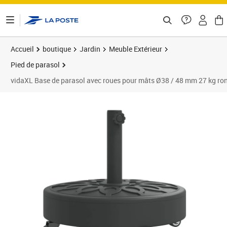
ontenu de la page
Accueil
boutique
Jardin
Meuble Extérieur
Pied de parasol
vidaXL Base de parasol avec roues pour mâts Ø38 / 48 mm 27 kg ro
Prix 55,60€
Prix 5