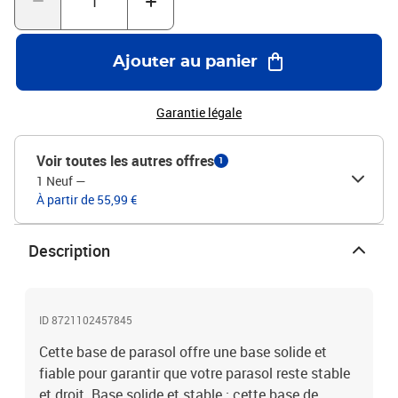
parasol d’un diamètre de 38 et 48 mm.Beau motif de cercle : conçu
avec des motifs de cercles, ce support de parasol apporte une
touche d'élégance intemporelle à votre espace extérieur.Couleur :
Ajouter au panier
noirMatériau de base : PE (polyéthylène) et bétonMatériau du tube
: FerDimensions : 45 x 41 cm (Diamètre x H)Diamètre de mât
adapté : 38 / 48 mmPoids : 27 kgComprend 4 roues (2 d'entre elles
Garantie légale
sont verrouillables)Motifs de cercleAssemblage requis : oui
Voir toutes les autres offres
1
1 Neuf
—
À partir de 55,99 €
Description
ID 8721102457845
Cette base de parasol offre une base solide et
fiable pour garantir que votre parasol reste stable
et droit. Base solide et stable : cette base de