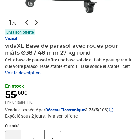
1
/8
Livraison offerte
Vidaxl
vidaXL Base de parasol avec roues pour
mâts Ø38 / 48 mm 27 kg rond
Cette base de parasol offre une base solide et fiable pour garantir
que votre parasol reste stable et droit. Base solide et stable : cette
base de parasol est dotée d'une coque en plastique durable
Voir la description
remplie de béton, assurant une stabilité exceptionnelle pour
En stock
maintenir votre parasol bien en place et l'empêcher de basculer,
55
,60€
même par temps venteux.Déplacement facile : équipée de roulettes
verrouillables, cette base de parasol vous permet de déplacer sans
Prix unitaire TTC
effort votre parasol à l'endroit de votre choix et de le verrouiller en
Vendu et expédié par
Réseau Electronique
3.75/5
(106)
toute sécurité pour un contrôle et une sécurité accrus.Facile à
Expédié sous 2 jours
livraison offerte
installer : cette base de parasol est dotée d’un bouton de serrage
pour fixer plus fermement votre parasol à la base.Compatible avec
Quantité : 1
Quantité
plusieurs tailles de mâts : cette base de parasol est livrée avec 2
adaptateurs de mâts, ce qui lui permet de s’adapter à des mâts de