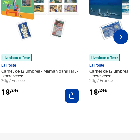
Livraison offerte
Livraison offerte
La Poste
La Poste
Carnet de 12 timbres - Maman dans l'art -
Carnet de 12 timbres - Le bl
Lettre verte
Lettre verte
20g / France
20g / France
18
18
,24€
,24€
r au panier
Ajouter au panier