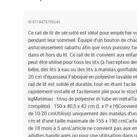
ID 8718475799245
Ce rail de lit de sécurité est idéal pour empêcher v
pendant leur sommeil. Équipé d'un bouton de chaque
astucieusement rabattu afin que vous puissiez fa
dans et hors du lit. Ce rail de lit convient aux enf
peut être utilisé pour tous les lits (à l'exception de
bébé, des lits à eau ou des lits à matelas gonflab
20 cm d'épaisseur.Fabriqué en polyester lavable et
rail de lit est solide et durable, tout en étant facile
rapidement installé et facilement plié pour le stoc
kgMatériau : tissu de polyester et tube en métalTai
complète) : 150 x 40,5 x 42 cm (L x P x H)Convien
de 10-20 cmUtilisez uniquement des matelas d'une
cm et d'une taille maximale de 155 x 190 cmL'arti
de 18 mois à 5 ansL'article ne convient pas aux en
adultes handicapés ou pour une utilisation dans