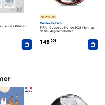
Nouveauté
Monnaie De Paris
 - Le Petit Prince -
FIFA – Coupe du Monde 2026 Monnaie
de 10€ Argent colorisée
148
,00€
Ajouter au panier
Ajoute
mer
Prix 148,00€