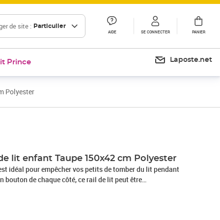
er de site :
Particulier
AIDE
SE CONNECTER
PANIER
Laposte.net
it Prince
m Polyester
de lit enfant Taupe 150x42 cm Polyester
é est idéal pour empêcher vos petits de tomber du lit pendant
 bouton de chaque côté, ce rail de lit peut être
afin que vous puissiez facilement mettre votre enfant dans et
it convient aux enfants âgés de 18 mois à 5 ans. Il peut être
 (à l'exception des lits superposés, des lits pour bébé, des lits à