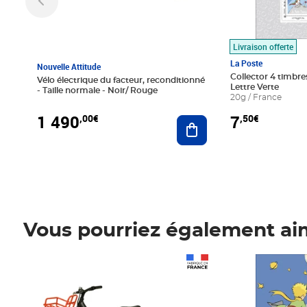
Livraison offerte
La Poste
Nouvelle Attitude
Collector 4 timbres
Vélo électrique du facteur, reconditionné
Lettre Verte
- Taille normale - Noir/ Rouge
20g / France
1 490
7
,00€
,50€
Ajouter au panier
Vous pourriez également ai
Prix 1 490,00€
Prix 7,50€