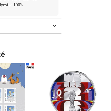
lyester: 100%
té
Prix 148,00€