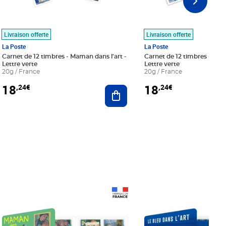
Livraison offerte
Livraison offerte
La Poste
La Poste
Carnet de 12 timbres - Maman dans l'art -
Carnet de 12 timbres - Le bl
Lettre verte
Lettre verte
20g / France
20g / France
18
18
,24€
,24€
r au panier
Ajouter au panier
Prix 18,24€
Prix 18,24€