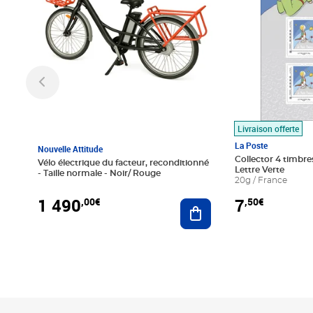
Livraison offerte
La Poste
Nouvelle Attitude
Collector 4 timbres
Vélo électrique du facteur, reconditionné
Lettre Verte
- Taille normale - Noir/ Rouge
20g / France
1 490
7
,00€
,50€
Ajouter au panier