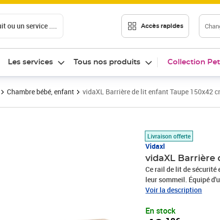
t ou un service ....
Chang
Accès rapides
Les services
Tous nos produits
Collection Pet
Chambre bébé, enfant
vidaXL Barrière de lit enfant Taupe 150x42 c
Prix 40,18€
Livraison offerte
Vidaxl
vidaXL Barrière 
Ce rail de lit de sécurit
leur sommeil. Équipé d'un
astucieusement rabattu 
Voir la description
hors du lit. Ce rail de l
En stock
utilisé pour tous les lits