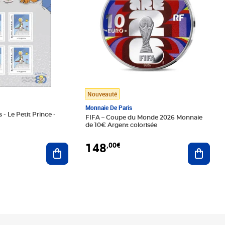
Nouveauté
Monnaie De Paris
 - Le Petit Prince -
FIFA – Coupe du Monde 2026 Monnaie
de 10€ Argent colorisée
148
,00€
Ajouter au panier
Ajoute