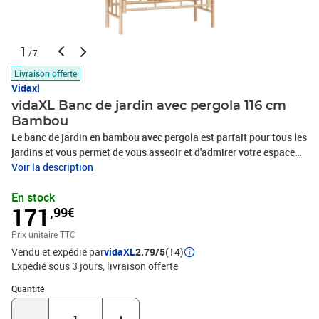
1
/7
Livraison offerte
Vidaxl
vidaXL Banc de jardin avec pergola 116 cm
Bambou
Le banc de jardin en bambou avec pergola est parfait pour tous les
jardins et vous permet de vous asseoir et d'admirer votre espace
extérieur. Matériau durable : fabriqué en bambou résistant aux
Voir la description
intempéries et à l'eau, le banc de jardin est durable et stable.Cadre
En stock
robuste : la construction de ce banc en bambou assure sa
171
,99€
robustesse, sa durabilité et son service à long terme.Design
décoratif : la pergola est conçue pour accueillir et soutenir tous les
Prix unitaire TTC
types de plantes grimpantes. Ce banc avec treillis apporte un joli
Vendu et expédié par
vidaXL
2.79/5
(14)
charme à votre jardin et offre un endroit romantique pour vous
Expédié sous 3 jours
livraison offerte
détendre. Remarque :Afin de prolonger la durée de vie de votre
mobilier d'extérieur, nous vous recommandons de le protéger avec
Quantité : 1
Quantité
une housse imperméable.Chaque produit est livré avec un manuel
de montage dans la boîte pour un montage facile.Matériau :