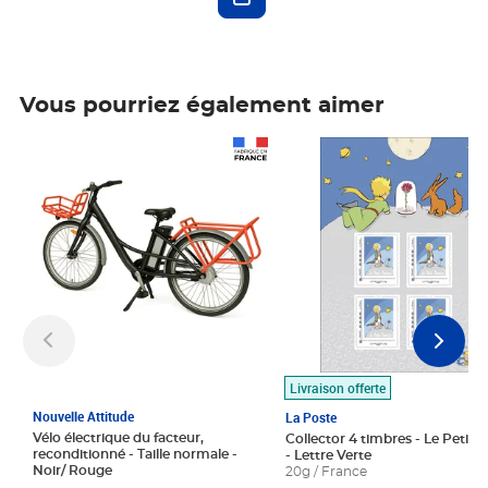
Vous pourriez également aimer
Prix 1 490,00€
Prix 7,50€
Livraison offerte
Nouvelle Attitude
La Poste
Vélo électrique du facteur,
Collector 4 timbres - Le Petit P
reconditionné - Taille normale -
- Lettre Verte
Noir/ Rouge
20g / France