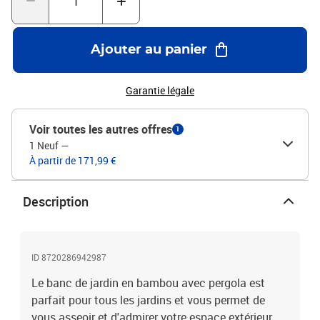
bambou, acier galvaniséDimensions : 116 x 52 x 220 cm (l x P x
H)Coussin inclus : non
Ajouter au panier
Garantie légale
Voir toutes les autres offres
1
1 Neuf
—
À partir de 171,99 €
Description
ID 8720286942987
Le banc de jardin en bambou avec pergola est
parfait pour tous les jardins et vous permet de
vous asseoir et d'admirer votre espace extérieur.