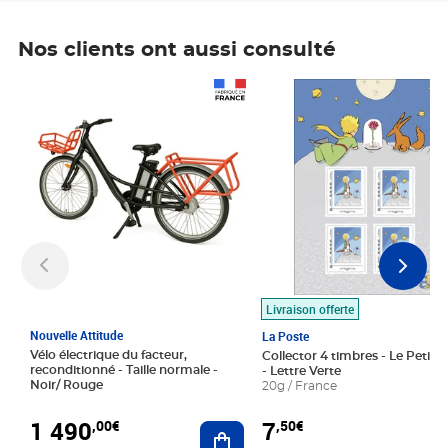
Nos clients ont aussi consulté
Prix 1 490,00€
Prix 7,50€
Livraison offerte
Nouvelle Attitude
La Poste
Vélo électrique du facteur,
Collector 4 timbres - Le Petit P
reconditionné - Taille normale -
- Lettre Verte
Noir/ Rouge
20g / France
1 490
7
,00€
,50€
Ajouter au panier