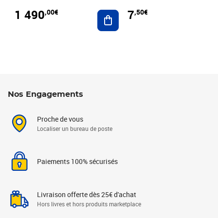
1 490
7
,00€
,50€
Ajouter au panier
Nos Engagements
Proche de vous
Localiser un bureau de poste
Paiements 100% sécurisés
Livraison offerte dès 25€ d'achat
Hors livres et hors produits marketplace