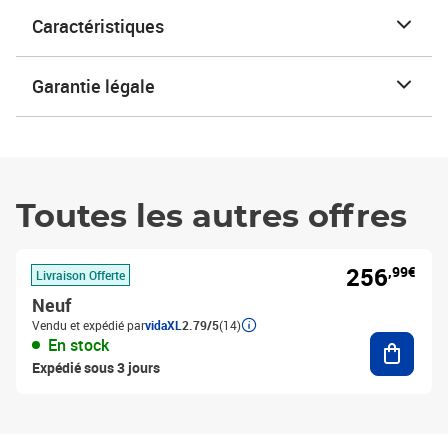
Caractéristiques
Garantie légale
Toutes les autres offres
256
,99€
Livraison Offerte
Neuf
Vendu et expédié par
vidaXL
2.79/5
(14)
Ajouter
En stock
Expédié sous 3 jours