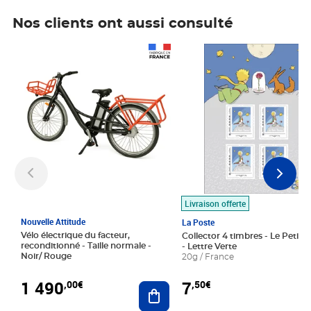
Nos clients ont aussi consulté
Prix 1 490,00€
Prix 7,50€
Livraison offerte
Nouvelle Attitude
La Poste
Vélo électrique du facteur,
Collector 4 timbres - Le Petit P
reconditionné - Taille normale -
- Lettre Verte
Noir/ Rouge
20g / France
1 490
7
,00€
,50€
Ajouter au panier