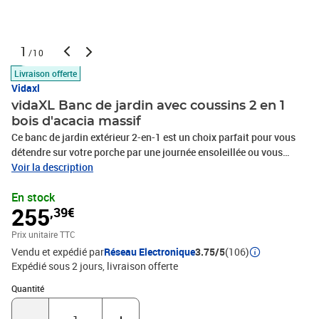
1
/10
Livraison offerte
Vidaxl
vidaXL Banc de jardin avec coussins 2 en 1
bois d'acacia massif
Ce banc de jardin extérieur 2-en-1 est un choix parfait pour vous
détendre sur votre porche par une journée ensoleillée ou vous
allonger pour observer les étoiles la nuit. Robuste et stable : le
Voir la description
bois d'acacia massif est connu pour sa solidité et sa durabilité.
En stock
Ses couleurs variées et ses grains uniques lui confèrent un aspect
255
,39€
attrayant. Sa stabilité et sa résistance aux intempéries en font un
matériau idéal pour la fabrication de meubles d'intérieur et
Prix unitaire TTC
d'extérieur.Conception 2 en 1 : le siège de jardin peut être converti
Vendu et expédié par
Réseau Electronique
3.75/5
(106)
d'un banc en un lit de jour et inversement rapidement et facilement
Expédié sous 2 jours
livraison offerte
grâce aux côtés réglables.Expérience d'assise confortable : ce
mobilier d'extérieur, doté de coussins épais, offre une expérience
Quantité : 1
Quantité
d'assise confortable.Bien ventilé et prévention de l'accumulation
d'eau : la conception à lattes favorise une circulation optimale de