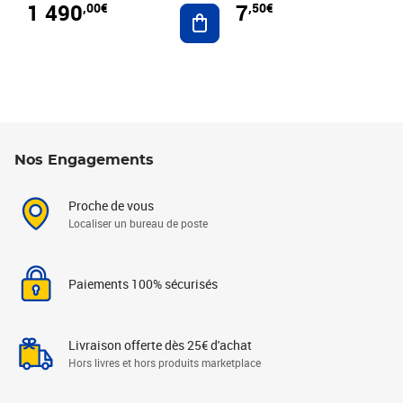
1 490
7
,00€
,50€
Ajouter au panier
Nos Engagements
Proche de vous
Localiser un bureau de poste
Paiements 100% sécurisés
Livraison offerte dès 25€ d'achat
Hors livres et hors produits marketplace