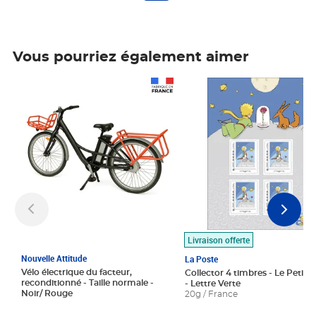
Vous pourriez également aimer
Prix 1 490,00€
Prix 7,50€
Livraison offerte
Nouvelle Attitude
La Poste
Vélo électrique du facteur,
Collector 4 timbres - Le Petit P
reconditionné - Taille normale -
- Lettre Verte
Noir/ Rouge
20g / France