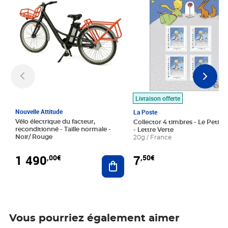
Livraison offerte
Nouvelle Attitude
La Poste
Vélo électrique du facteur,
Collector 4 timbres - Le Petit P
reconditionné - Taille normale -
- Lettre Verte
Noir/ Rouge
20g / France
1 490
7
,00€
,50€
Ajouter au panier
Vous pourriez également aimer