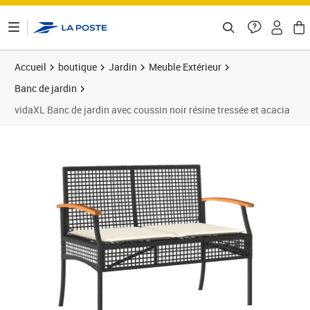
ontenu de la page
Accueil
boutique
Jardin
Meuble Extérieur
Banc de jardin
vidaXL Banc de jardin avec coussin noir résine tressée et acacia
Prix barré 96,99 €
Prix 77,24€
Prix 7