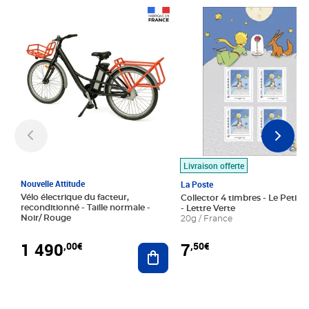
Prix 1 490,00€
Prix 7,50€
Livraison offerte
Nouvelle Attitude
La Poste
Vélo électrique du facteur,
Collector 4 timbres - Le Petit P
reconditionné - Taille normale -
- Lettre Verte
Noir/ Rouge
20g / France
1 490
7
,00€
,50€
Ajouter au panier