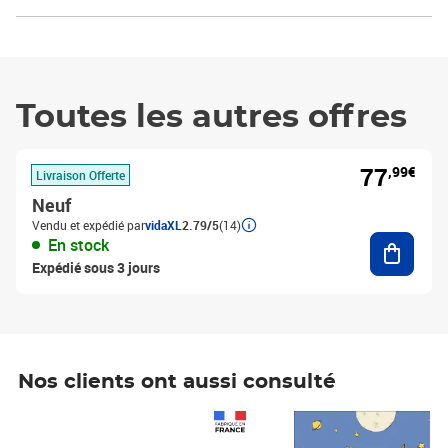
Toutes les autres offres
77
,99€
Livraison Offerte
Neuf
Vendu et expédié par
vidaXL
2.79/5
(14)
Ajouter
En stock
Expédié sous 3 jours
Nos clients ont aussi consulté
Prix 1 490,00€
Prix 7,50€