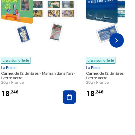
Livraison offerte
Livraison offerte
La Poste
La Poste
Carnet de 12 timbres - Maman dans l'art -
Carnet de 12 timbres - Le bl
Lettre verte
Lettre verte
20g / France
20g / France
18
18
,24€
,24€
r au panier
Ajouter au panier