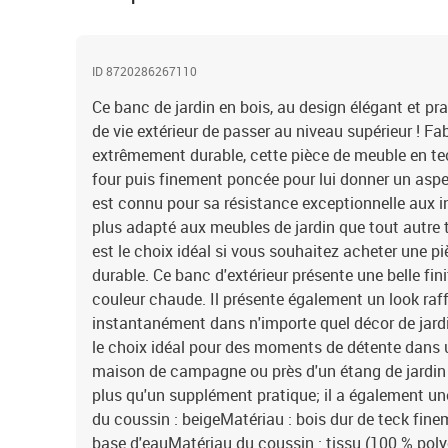
ID 8720286267110
Ce banc de jardin en bois, au design élégant et pr
de vie extérieur de passer au niveau supérieur ! Fa
extrêmement durable, cette pièce de meuble en te
four puis finement poncée pour lui donner un aspec
est connu pour sa résistance exceptionnelle aux in
plus adapté aux meubles de jardin que tout autre t
est le choix idéal si vous souhaitez acheter une p
durable. Ce banc d'extérieur présente une belle fin
couleur chaude. Il présente également un look raff
instantanément dans n'importe quel décor de jardi
le choix idéal pour des moments de détente dans 
maison de campagne ou près d'un étang de jardin i
plus qu'un supplément pratique; il a également un
du coussin : beigeMatériau : bois dur de teck fine
base d'eauMatériau du coussin : tissu (100 % poly