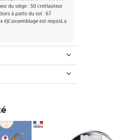
deur du siège : 50 cmHauteur
irs à partir du sol : 67
 x é)L'assemblage est requisLa
té
Prix 148,00€