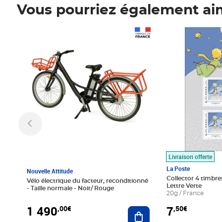
Vous pourriez également ai
Prix 1 490,00€
Prix 7,50€
Livraison offerte
La Poste
Nouvelle Attitude
Collector 4 timbres
Vélo électrique du facteur, reconditionné
Lettre Verte
- Taille normale - Noir/ Rouge
20g / France
1 490
7
,00€
,50€
Ajouter au panier