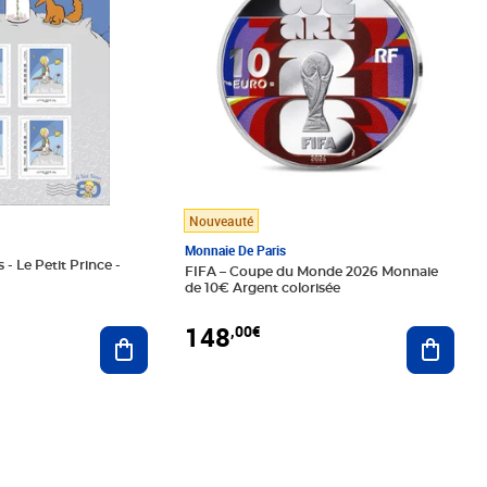
Nouveauté
Monnaie De Paris
 - Le Petit Prince -
FIFA – Coupe du Monde 2026 Monnaie
de 10€ Argent colorisée
148
,00€
Ajouter au panier
Ajoute