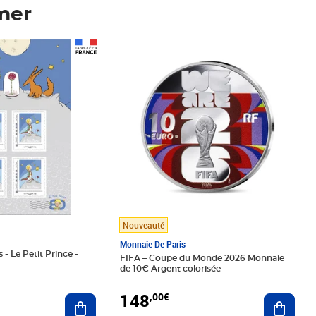
mer
Prix 148,00€
Nouveauté
Monnaie De Paris
 - Le Petit Prince -
FIFA – Coupe du Monde 2026 Monnaie
de 10€ Argent colorisée
148
,00€
Ajouter au panier
Ajoute