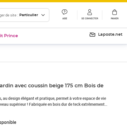
er de site :
Particulier
AIDE
SE CONNECTER
PANIER
Laposte.net
it Prince
ardin avec coussin beige 175 cm Bois de
s, au design élégant et pratique, permet à votre espace de vie
iveau supérieur ! Fabriquée en bois dur de teck extrêmement
meuble en teck a été chevronnée, séchée au four puis finement
n aspect très lisse. Le bois de teck est connu pour sa
sponible
e aux intempéries, ce qui le rend bien plus adapté aux