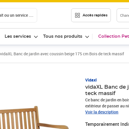
t ou un service ....
Chang
Accès rapides
Les services
Tous nos produits
Collection Pet
vidaXL Banc de jardin avec coussin beige 175 cm Bois de teck massif
Vidaxl
vidaXL Banc de j
teck massif
Ce banc de jardin en boi
extérieur de passer au n
durable, cette pièce de 
Voir la description
poncée pour lui donner u
Temporairement Indi
résistance exceptionnell