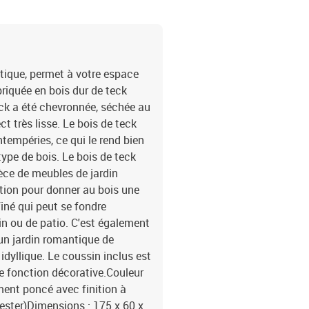
atique, permet à votre espace
briquée en bois dur de teck
ck a été chevronnée, séchée au
t très lisse. Le bois de teck
tempéries, ce qui le rend bien
ype de bois. Le bois de teck
ièce de meubles de jardin
ition pour donner au bois une
iné qui peut se fondre
n ou de patio. C'est également
un jardin romantique de
dyllique. Le coussin inclus est
e fonction décorative.Couleur
ment poncé avec finition à
ester)Dimensions : 175 x 60 x