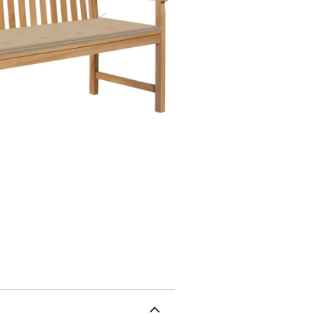
meubles de jardin que tou
souhaitez acheter une pi
présente une belle finit
également un look raffi
décor de jardin ou de pa
détente dans un jardin 
jardin idyllique. Le cou
une fonction décorative.
finement poncé avec fini
polyester)Dimensions : 1
cmProfondeur du siège :
accoudoirs à partir du s
é)L'assemblage est requi