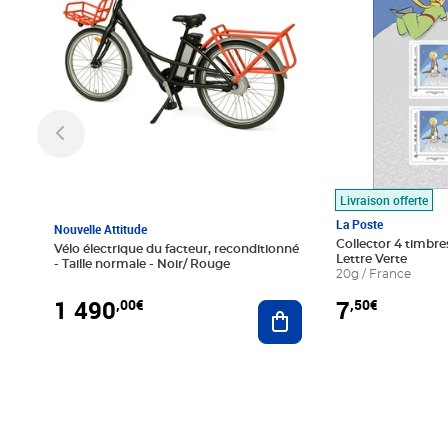
Livraison offerte
La Poste
Nouvelle Attitude
Collector 4 timbres
Vélo électrique du facteur, reconditionné
Lettre Verte
- Taille normale - Noir/ Rouge
20g / France
1 490
7
,00€
,50€
Ajouter au panier