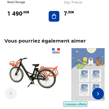
Noir/ Rouge
20g / France
1 490
7
,00€
,50€
Ajouter au panier
Vous pourriez également aimer
Prix 1 490,00€
Prix 7,50€
Livraison offerte