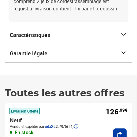
comprend 2 jeux de cordesL'assemblage est
requisLa livraison contient :1 x banc1 x coussin
Caractéristiques
Garantie légale
Toutes les autres offres
126
,99€
Livraison Offerte
Neuf
Vendu et expédié par
vidaXL
2.79/5
(14)
Ajouter
En stock