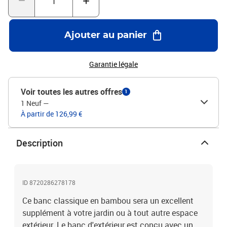
% polyester)Dimensions du banc : 120 x 55 x 90 cm (L x l x
H)Dimensions du coussin : 120 x 50 x 7 cm (L x l x H)Coussin
imperméableChaque coussin comprend 2 jeux de
Ajouter au panier
cordesL'assemblage est requisLa livraison contient :1 x banc1 x
coussin
Garantie légale
Voir toutes les autres offres
1
1 Neuf
—
À partir de 126,99 €
Description
ID 8720286278178
Ce banc classique en bambou sera un excellent
supplément à votre jardin ou à tout autre espace
extérieur. Le banc d'extérieur est conçu avec un