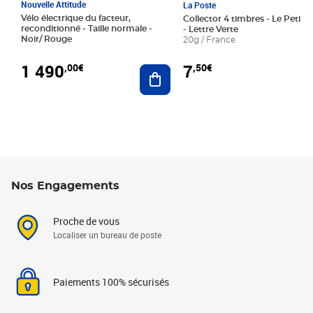
Nouvelle Attitude
La Poste
Vélo électrique du facteur,
Collector 4 timbres - Le Petit P
reconditionné - Taille normale -
- Lettre Verte
Noir/ Rouge
20g / France
1 490
7
,00€
,50€
Ajouter au panier
Nos Engagements
Proche de vous
Localiser un bureau de poste
Paiements 100% sécurisés