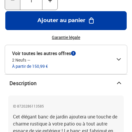
partir du sol : 60 cmDimensions du coussin de siège : 54 x 47 x 8
cm (l x P x é)Dimensions du coussin de dossier : 54 x 47 x 15 cm (l
x P x é)Résistance aux intempériesL'assemblage est requisLa
Ajouter au panier
livraison contient :1 x banc de jardin2 x coussin de siège2 x
coussin de dossier
Garantie légale
Voir toutes les autres offres
2
2 Neufs
—
À partir de 150,99 €
Description
ID 8720286113585
Cet élégant banc de jardin ajoutera une touche de
charme rustique à votre patio ou à tout autre
espace de vie extérieur ! Le banc est fabriqué en