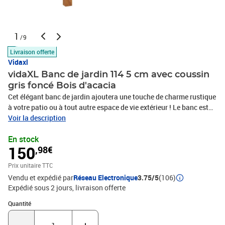
1
/9
Livraison offerte
Vidaxl
vidaXL Banc de jardin 114 5 cm avec coussin
gris foncé Bois d'acacia
Cet élégant banc de jardin ajoutera une touche de charme rustique
à votre patio ou à tout autre espace de vie extérieur ! Le banc est
fabriqué en bois d’acacia massif de haute qualité, un bois dur
Voir la description
tropical, qui est résistant aux intempéries et très durable. Grâce à
En stock
la finition à l’huile, le siège de salon a une couleur chaude et est
150
,98€
facile à nettoyer et à entretenir. De plus, la livraison comprend des
coussins de siège et de dossier avec rembourrage épais pour un
Prix unitaire TTC
confort suprême. Cette pièce peut être combinée avec d’autres
Vendu et expédié par
Réseau Electronique
3.75/5
(106)
produits dans notre boutique afin que le client puisse créer son
Expédié sous 2 jours
livraison offerte
propre ensemble de canapé.Couleur du coussin : gris
foncéMatériau : bois d'acacia massif avec finition à l'huile, tissu
Quantité : 1
Quantité
(100 % polyester)Dimensions : 114,5 x 60,5 x 81 cm (l x P x
H)Hauteur du siège à partir du sol : 34 cmHauteur de l'accoudoir à