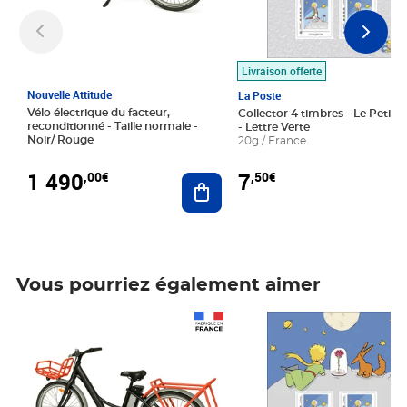
Livraison offerte
Nouvelle Attitude
La Poste
Vélo électrique du facteur,
Collector 4 timbres - Le Petit P
reconditionné - Taille normale -
- Lettre Verte
Noir/ Rouge
20g / France
1 490
7
,00€
,50€
Ajouter au panier
Vous pourriez également aimer
Prix 1 490,00€
Prix 7,50€