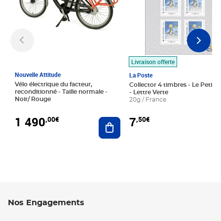
Livraison offerte
Nouvelle Attitude
La Poste
Vélo électrique du facteur,
Collector 4 timbres - Le Petit P
reconditionné - Taille normale -
- Lettre Verte
Noir/ Rouge
20g / France
1 490
7
,00€
,50€
Ajouter au panier
Nos Engagements