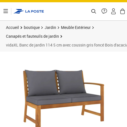
ontenu de la page
Accueil
boutique
Jardin
Meuble Extérieur
Canapés et fauteuils de jardin
vidaXL Banc de jardin 114 5 cm avec coussin gris foncé Bois d'acaci
Prix 150,98€
Prix 1
Prix 1