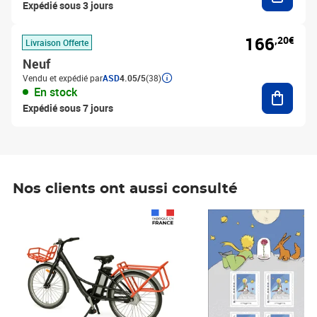
Expédié sous 3 jours
166
,20€
Livraison Offerte
Neuf
Vendu et expédié par
ASD
4.05/5
(38)
Ajouter
En stock
Expédié sous 7 jours
Nos clients ont aussi consulté
Prix 1 490,00€
Prix 7,50€