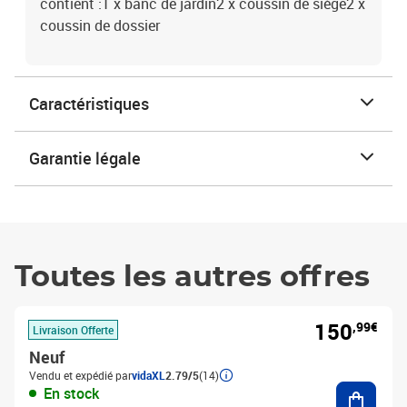
contient :1 x banc de jardin2 x coussin de siège2 x
coussin de dossier
Caractéristiques
Garantie légale
Toutes les autres offres
150
,99€
Livraison Offerte
Neuf
Vendu et expédié par
vidaXL
2.79/5
(14)
Ajouter
En stock