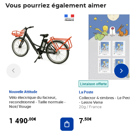
Vous pourriez également aimer
Prix 1 490,00€
Prix 7,50€
Livraison offerte
Nouvelle Attitude
La Poste
Vélo électrique du facteur,
Collector 4 timbres - Le Petit P
reconditionné - Taille normale -
- Lettre Verte
Noir/ Rouge
20g / France
1 490
7
,00€
,50€
Ajouter au panier