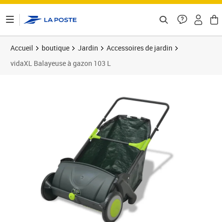
ontenu de la page
Accueil
boutique
Jardin
Accessoires de jardin
vidaXL Balayeuse à gazon 103 L
Prix barré 103,99 €
Prix 91,89€
Prix 9