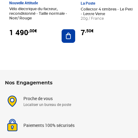
Nouvelle Attitude
La Poste
Vélo électrique du facteur,
Collector 4 timbres - Le Petit P
reconditionné - Taille normale -
- Lettre Verte
Noir/ Rouge
20g / France
1 490
7
,00€
,50€
Ajouter au panier
Nos Engagements
Proche de vous
Localiser un bureau de poste
Paiements 100% sécurisés