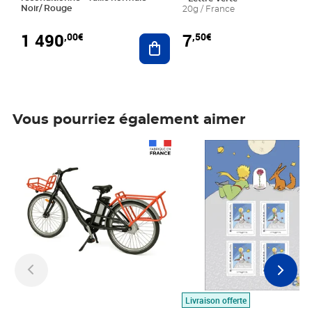
Noir/ Rouge
20g / France
1 490
7
,00€
,50€
Ajouter au panier
Vous pourriez également aimer
Prix 1 490,00€
Prix 7,50€
Livraison offerte