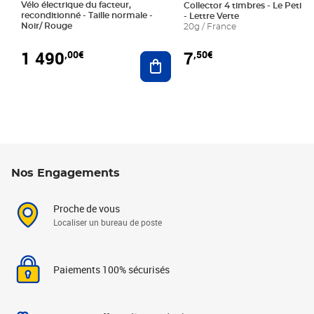
Vélo électrique du facteur,
Collector 4 timbres - Le Petit P
reconditionné - Taille normale -
- Lettre Verte
Noir/ Rouge
20g / France
1 490
7
,00€
,50€
Ajouter au panier
Nos Engagements
Proche de vous
Localiser un bureau de poste
Paiements 100% sécurisés