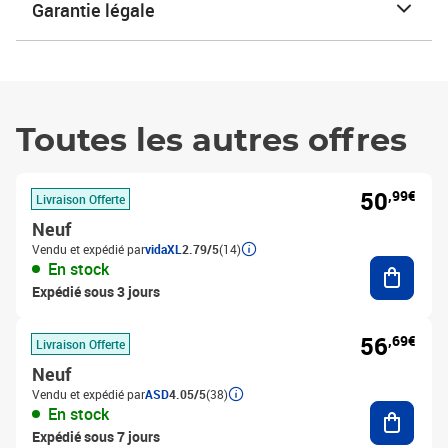
Garantie légale
Toutes les autres offres
50
,99€
Livraison Offerte
Neuf
Vendu et expédié par
vidaXL
2.79/5
(14)
Ajouter
En stock
Expédié sous 3 jours
56
,69€
Livraison Offerte
Neuf
Vendu et expédié par
ASD
4.05/5
(38)
Ajouter
En stock
Expédié sous 7 jours