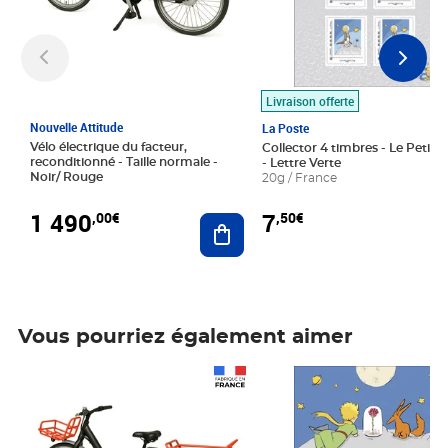
Livraison offerte
Nouvelle Attitude
La Poste
Vélo électrique du facteur,
Collector 4 timbres - Le Petit P
reconditionné - Taille normale -
- Lettre Verte
Noir/ Rouge
20g / France
1 490
7
,00€
,50€
Ajouter au panier
Vous pourriez également aimer
Prix 1 490,00€
Prix 7,50€