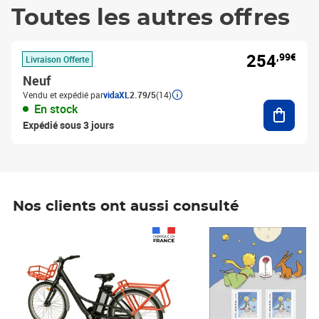
Toutes les autres offres
254
,99€
Livraison Offerte
Neuf
Vendu et expédié par
vidaXL
2.79/5
(14)
Ajouter
En stock
Expédié sous 3 jours
Nos clients ont aussi consulté
Prix 1 490,00€
Prix 7,50€