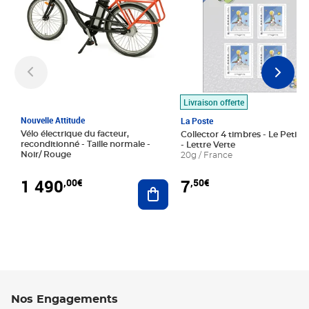
Livraison offerte
Nouvelle Attitude
La Poste
Vélo électrique du facteur,
Collector 4 timbres - Le Petit P
reconditionné - Taille normale -
- Lettre Verte
Noir/ Rouge
20g / France
1 490
7
,00€
,50€
Ajouter au panier
Nos Engagements