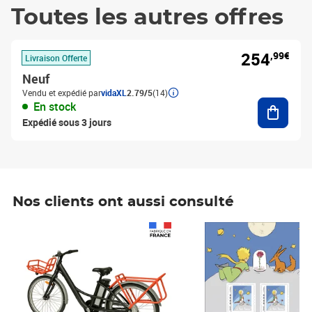
Toutes les autres offres
254
,99€
Livraison Offerte
Neuf
Vendu et expédié par
vidaXL
2.79/5
(14)
Ajouter
En stock
Expédié sous 3 jours
Nos clients ont aussi consulté
Prix 1 490,00€
Prix 7,50€