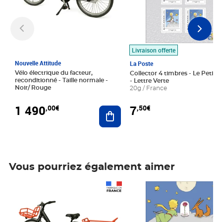
Livraison offerte
Nouvelle Attitude
La Poste
Vélo électrique du facteur,
Collector 4 timbres - Le Petit P
reconditionné - Taille normale -
- Lettre Verte
Noir/ Rouge
20g / France
1 490
7
,00€
,50€
Ajouter au panier
Vous pourriez également aimer
Prix 1 490,00€
Prix 7,50€