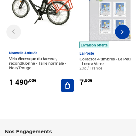
Livraison offerte
Nouvelle Attitude
La Poste
Vélo électrique du facteur,
Collector 4 timbres - Le Petit P
reconditionné - Taille normale -
- Lettre Verte
Noir/ Rouge
20g / France
1 490
7
,00€
,50€
Ajouter au panier
Nos Engagements