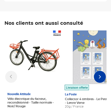
Nos clients ont aussi consulté
Prix 1 490,00€
Prix 7,50€
Livraison offerte
Nouvelle Attitude
La Poste
Vélo électrique du facteur,
Collector 4 timbres - Le Petit P
reconditionné - Taille normale -
- Lettre Verte
Noir/ Rouge
20g / France