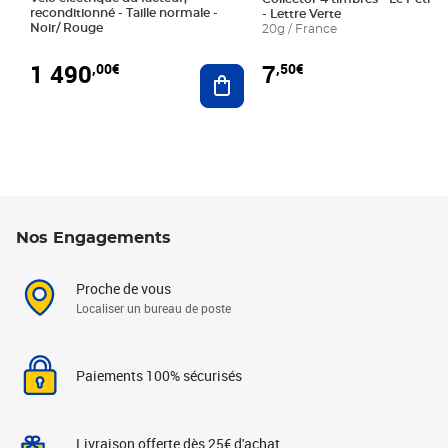
reconditionné - Taille normale -
- Lettre Verte
Noir/ Rouge
20g / France
1 490
7
,00€
,50€
Ajouter au panier
Nos Engagements
Proche de vous
Localiser un bureau de poste
Paiements 100% sécurisés
Livraison offerte dès 25€ d'achat