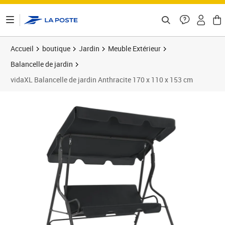
ontenu de la page
Accueil
boutique
Jardin
Meuble Extérieur
Balancelle de jardin
vidaXL Balancelle de jardin Anthracite 170 x 110 x 153 cm
Prix barré 169,99 €
Prix 160,61€
Prix 1