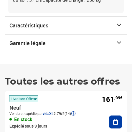
du sol : 37 cmCapacité de charge : 250 kg
Caractéristiques
Garantie légale
Toutes les autres offres
161
,99€
Livraison Offerte
Neuf
Vendu et expédié par
vidaXL
2.79/5
(14)
Ajouter
En stock
Expédié sous 3 jours