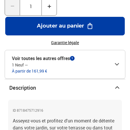
H)Dimensions de l'assise : 130 x 45 cm (l x P)Épaisseur du coussin
de siège : 5 cmHauteur du siège à partir du sol : 37 cmCapacité de
charge : 250 kg
Ajouter au panier
Garantie légale
Voir toutes les autres offres
1
1 Neuf
—
À partir de 161,99 €
Description
ID 8718475712916
Asseyez-vous et profitez d'un moment de détente
dans votre jardin, sur votre terrasse ou dans tout