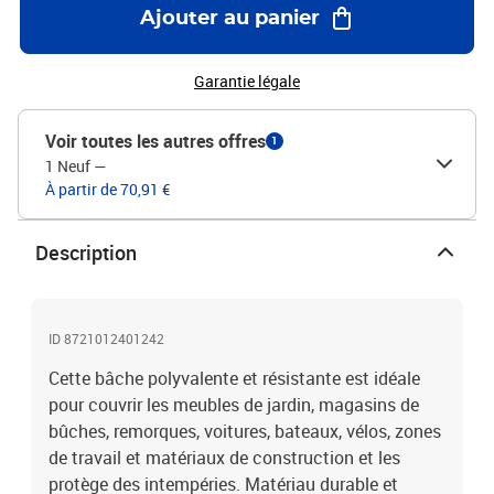
ouverte ou une camionnette, comme couverture de toit temporaire,
Ajouter au panier
comme abri de camping, etc.Couleur : noirMatériau : toile avec un
revêtement en PVCDimensions : 2,5 x 4,5 m (l x L)Poids : 650 g /
m²Résistance à la température : -30 °C à 70 °CAvec des œillets
Garantie légale
métalliques à tous les coins et le long des bordsRésistance aux
déchirures et à l'eauRésistant aux UV et aux moisissures
Voir toutes les autres offres
1
1 Neuf
—
À partir de 70,91 €
Description
ID 8721012401242
Cette bâche polyvalente et résistante est idéale
pour couvrir les meubles de jardin, magasins de
bûches, remorques, voitures, bateaux, vélos, zones
de travail et matériaux de construction et les
protège des intempéries. Matériau durable et