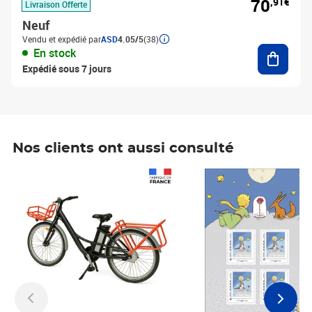
70
,91€
Livraison Offerte
Neuf
Vendu et expédié par
ASD
4.05/5
(38)
Ajouter
En stock
Expédié sous 7 jours
Nos clients ont aussi consulté
Prix 1 490,00€
Prix 7,50€