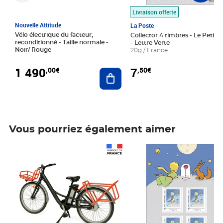
Livraison offerte
Nouvelle Attitude
La Poste
Vélo électrique du facteur,
Collector 4 timbres - Le Petit P
reconditionné - Taille normale -
- Lettre Verte
Noir/ Rouge
20g / France
1 490
7
,00€
,50€
Ajouter au panier
Vous pourriez également aimer
Prix 1 490,00€
Prix 7,50€