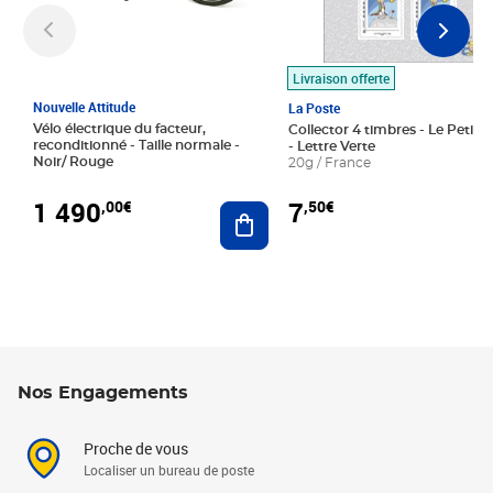
Livraison offerte
Nouvelle Attitude
La Poste
Vélo électrique du facteur,
Collector 4 timbres - Le Petit P
reconditionné - Taille normale -
- Lettre Verte
Noir/ Rouge
20g / France
1 490
7
,00€
,50€
Ajouter au panier
Nos Engagements
Proche de vous
Localiser un bureau de poste