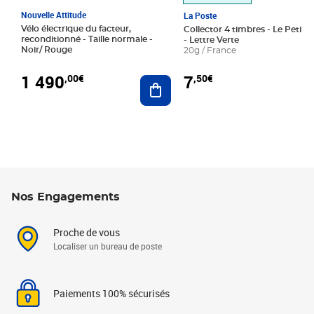
Nouvelle Attitude
La Poste
Vélo électrique du facteur,
Collector 4 timbres - Le Petit P
reconditionné - Taille normale -
- Lettre Verte
Noir/ Rouge
20g / France
1 490
7
,00€
,50€
Ajouter au panier
Nos Engagements
Proche de vous
Localiser un bureau de poste
Paiements 100% sécurisés