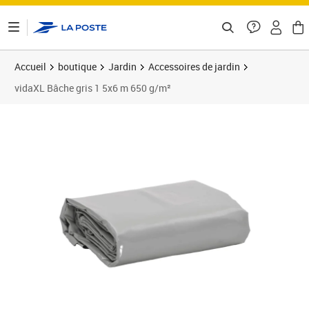
ontenu de la page
Accueil
boutique
Jardin
Accessoires de jardin
vidaXL Bâche gris 1 5x6 m 650 g/m²
Prix barré 52,99 €
Prix 49,16€
Prix 5