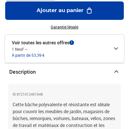
: grisMatériau : toile avec un revêtement en PVCDimensions : 1,5 x
6 m (l x L)Poids : 650 g / m²Résistance à la température : -30 °C à
Ajouter au panier
70 °CRésistance aux déchirures et à l'eauRésistant aux UV et aux
moisissures
Garantie légale
Voir toutes les autres offres
1
1 Neuf
—
À partir de 53,39 €
Description
ID 8721012401648
Cette bâche polyvalente et résistante est idéale
pour couvrir les meubles de jardin, magasins de
bûches, remorques, voitures, bateaux, vélos, zones
de travail et matériaux de construction et les