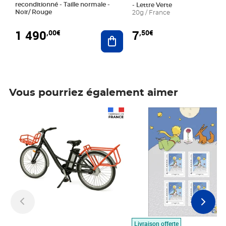
reconditionné - Taille normale -
- Lettre Verte
Noir/ Rouge
20g / France
1 490
7
,00€
,50€
Ajouter au panier
Vous pourriez également aimer
Prix 1 490,00€
Prix 7,50€
Livraison offerte