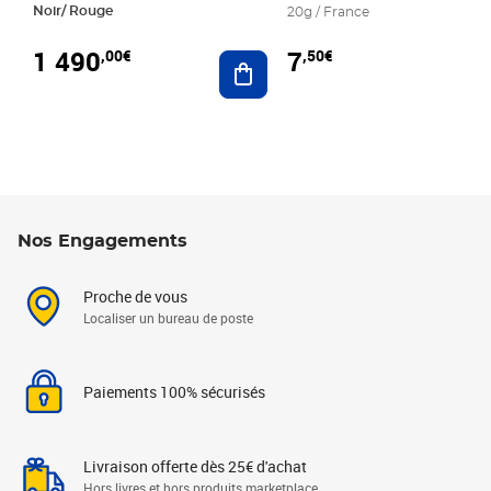
Noir/ Rouge
20g / France
1 490
7
,00€
,50€
Ajouter au panier
Nos Engagements
Proche de vous
Localiser un bureau de poste
Paiements 100% sécurisés
Livraison offerte dès 25€ d'achat
Hors livres et hors produits marketplace