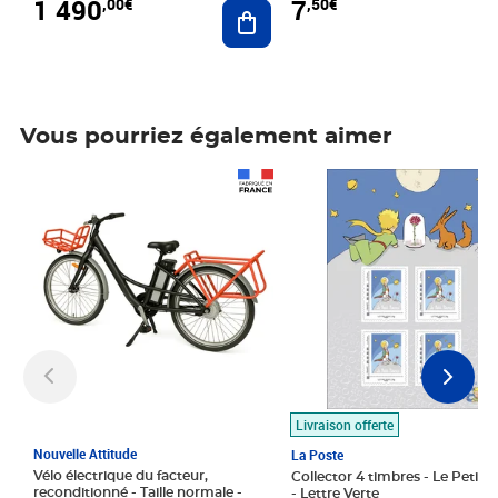
1 490
7
,00€
,50€
Ajouter au panier
Vous pourriez également aimer
Prix 1 490,00€
Prix 7,50€
Livraison offerte
Nouvelle Attitude
La Poste
Vélo électrique du facteur,
Collector 4 timbres - Le Petit P
reconditionné - Taille normale -
- Lettre Verte