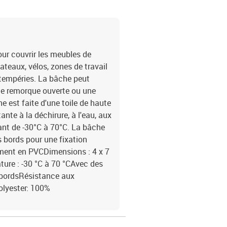
our couvrir les meubles de
ateaux, vélos, zones de travail
ntempéries. La bâche peut
ne remorque ouverte ou une
est faite d'une toile de haute
ante à la déchirure, à l'eau, aux
lant de -30°C à 70°C. La bâche
es bords pour une fixation
tement en PVCDimensions : 4 x 7
ture : -30 °C à 70 °CAvec des
s bordsRésistance aux
olyester: 100%