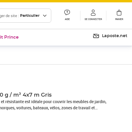
er de site :
Particulier
AIDE
SE CONNECTER
PANIER
Laposte.net
it Prince
Prix 148,01€
0 g / m² 4x7 m Gris
et résistante est idéale pour couvrir les meubles de jardin,
rques, voitures, bateaux, vélos, zones de travail et
on et les protège des intempéries. La bâche peut également
verture pour une remorque ouverte ou une camionnette ou
La bâche est faite d'une toile de haute qualité avec un