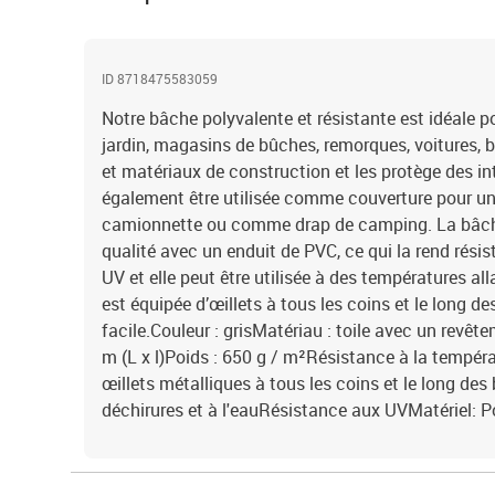
ID 8718475583059
Notre bâche polyvalente et résistante est idéale p
jardin, magasins de bûches, remorques, voitures, b
et matériaux de construction et les protège des i
également être utilisée comme couverture pour u
camionnette ou comme drap de camping. La bâche 
qualité avec un enduit de PVC, ce qui la rend résist
UV et elle peut être utilisée à des températures al
est équipée d’œillets à tous les coins et le long d
facile.Couleur : grisMatériau : toile avec un revê
m (L x l)Poids : 650 g / m²Résistance à la tempéra
œillets métalliques à tous les coins et le long de
déchirures et à l'eauRésistance aux UVMatériel: P