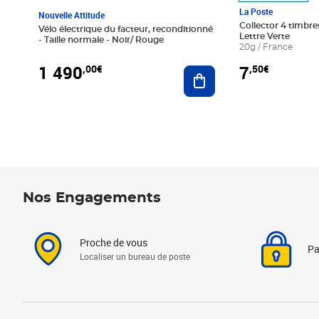
La Poste
Nouvelle Attitude
Collector 4 timbres
Vélo électrique du facteur, reconditionné
Lettre Verte
- Taille normale - Noir/ Rouge
20g / France
1 490
7
,00€
,50€
Ajouter au panier
Nos Engagements
Proche de vous
Pa
Localiser un bureau de poste