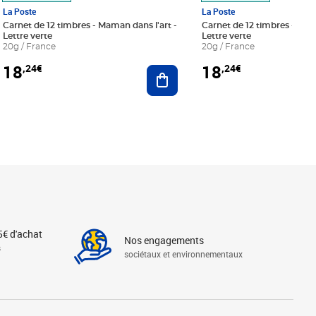
La Poste
La Poste
Carnet de 12 timbres - Maman dans l'art -
Carnet de 12 timbres - Le bl
Lettre verte
Lettre verte
20g / France
20g / France
18
18
,24€
,24€
r au panier
Ajouter au panier
5€ d'achat
Nos engagements
s
sociétaux et environnementaux
Linkedin
Instagram
X
Tiktok
Facebook
Youtube
Threads