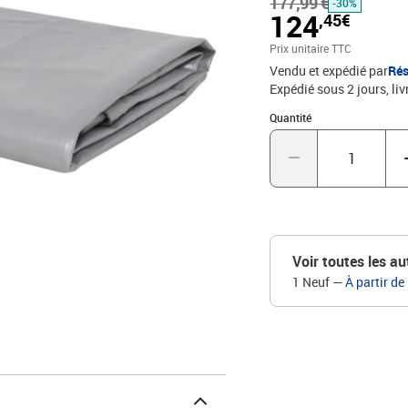
177,99 €
enduit de PVC, ce qui la r
-30%
124
,45€
utilisée à des températu
tous les coins et le long
Prix unitaire TTC
toile avec un revêtement
Vendu et expédié par
Rés
m²Résistance à la tempér
Expédié sous 2 jours
liv
coins et le long des bor
Quantité : 1
UVMatériel: Polyester: 
Quantité
Voir toutes les au
1 Neuf
—
À partir de