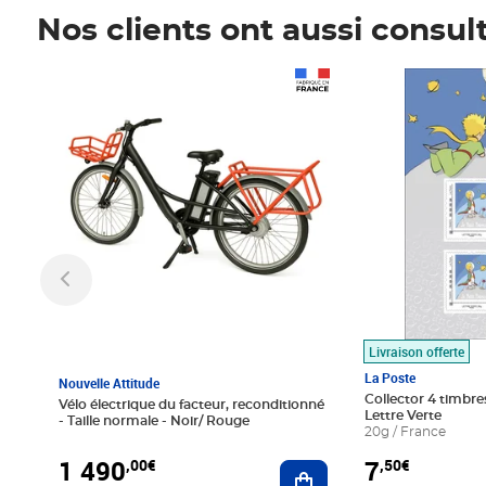
Nos clients ont aussi consul
Prix 1 490,00€
Prix 7,50€
Livraison offerte
La Poste
Nouvelle Attitude
Collector 4 timbres
Vélo électrique du facteur, reconditionné
Lettre Verte
- Taille normale - Noir/ Rouge
20g / France
1 490
7
,00€
,50€
Ajouter au panier