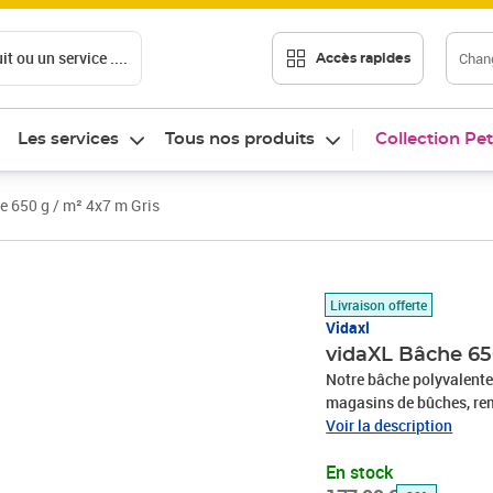
t ou un service ....
Chang
Accès rapides
Les services
Tous nos produits
Collection Pet
e 650 g / m² 4x7 m Gris
Prix barré 177,99 €
Prix 124,45€
Livraison offerte
Vidaxl
vidaXL Bâche 65
Notre bâche polyvalente 
magasins de bûches, remo
matériaux de constructi
Voir la description
être utilisée comme cou
En stock
comme drap de camping. 