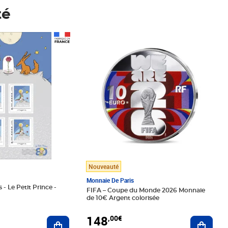
té
Prix 148,00€
Nouveauté
Monnaie De Paris
 - Le Petit Prince -
FIFA – Coupe du Monde 2026 Monnaie
de 10€ Argent colorisée
148
,00€
Ajouter au panier
Ajoute