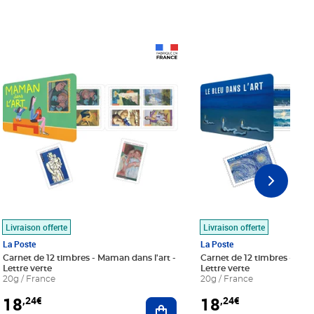
Prix 18,24€
Prix 18,24€
Livraison offerte
Livraison offerte
La Poste
La Poste
Carnet de 12 timbres - Maman dans l'art -
Carnet de 12 timbres - Le bl
Lettre verte
Lettre verte
20g / France
20g / France
18
18
,24€
,24€
r au panier
Ajouter au panier