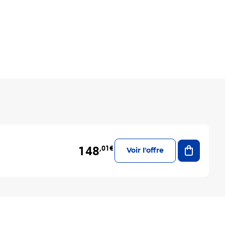
Ajouter a
148
,01€
Voir l'offre