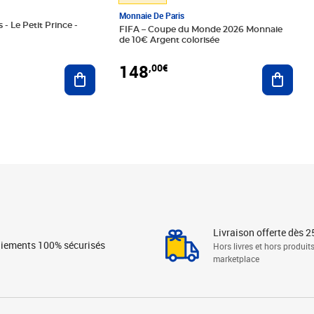
Monnaie De Paris
 - Le Petit Prince -
FIFA – Coupe du Monde 2026 Monnaie
de 10€ Argent colorisée
148
,00€
Ajouter au panier
Ajoute
Livraison offerte dès 2
iements 100% sécurisés
Hors livres et hors produit
marketplace