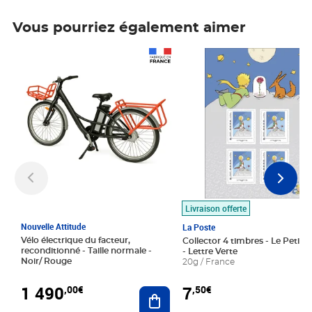
Vous pourriez également aimer
Prix 1 490,00€
Prix 7,50€
Livraison offerte
Nouvelle Attitude
La Poste
Vélo électrique du facteur,
Collector 4 timbres - Le Petit P
reconditionné - Taille normale -
- Lettre Verte
Noir/ Rouge
20g / France
1 490
7
,00€
,50€
Ajouter au panier