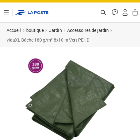
ontenu de la page
Accueil
boutique
Jardin
Accessoires de jardin
vidaXL Bâche 180 g/m² 8x10 m Vert PEHD
Prix barré 87,99 €
Prix 73,49€
Prix 7