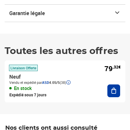
Garantie légale
Toutes les autres offres
79
,32€
Livraison Offerte
Neuf
Vendu et expédié par
ASD
4.05/5
(38)
Ajouter
En stock
Expédié sous 7 jours
Nos clients ont aussi consulté