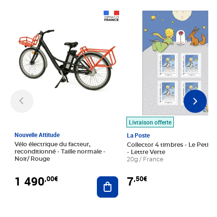
Prix 1 490,00€
Prix 7,50€
Livraison offerte
Nouvelle Attitude
La Poste
Vélo électrique du facteur,
Collector 4 timbres - Le Petit P
reconditionné - Taille normale -
- Lettre Verte
Noir/ Rouge
20g / France
1 490
7
,00€
,50€
Ajouter au panier