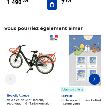
1 490
7
,00€
,50€
Ajouter au panier
Vous pourriez également aimer
Prix 1 490,00€
Prix 7,50€
Livraison offerte
Nouvelle Attitude
La Poste
Vélo électrique du facteur,
Collector 4 timbres - Le Petit P
reconditionné - Taille normale -
- Lettre Verte