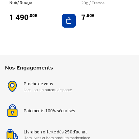
Noir/ Rouge
20g / France
1 490
7
,00€
,50€
Ajouter au panier
Nos Engagements
Proche de vous
Localiser un bureau de poste
Paiements 100% sécurisés
Livraison offerte dès 25€ d'achat
Hors livres et hors produits marketplace