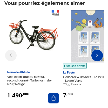
Vous pourriez également aimer
Prix 1 490,00€
Prix 7,50€
Livraison offerte
Nouvelle Attitude
La Poste
Vélo électrique du facteur,
Collector 4 timbres - Le Petit P
reconditionné - Taille normale -
- Lettre Verte
Noir/ Rouge
20g / France
1 490
7
,00€
,50€
Ajouter au panier