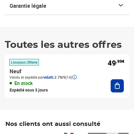
Garantie légale
Toutes les autres offres
49
,99€
Livraison Offerte
Neuf
Vendu et expédié par
vidaXL
2.79/5
(14)
Ajouter
En stock
Expédié sous 3 jours
Nos clients ont aussi consulté