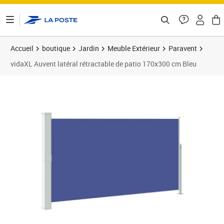
ontenu de la page
Accueil
boutique
Jardin
Meuble Extérieur
Paravent
vidaXL Auvent latéral rétractable de patio 170x300 cm Bleu
Prix barré 82,99 €
Prix 49,89€
Prix 4