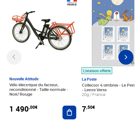
Prix 1 490,00€
Prix 7,50€
Livraison offerte
Nouvelle Attitude
La Poste
Vélo électrique du facteur,
Collector 4 timbres - Le Petit P
reconditionné - Taille normale -
- Lettre Verte
Noir/ Rouge
20g / France
1 490
7
,00€
,50€
Ajouter au panier