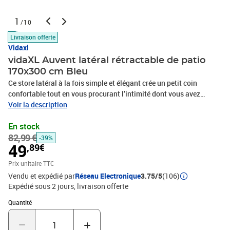
1
/10
Livraison offerte
Vidaxl
vidaXL Auvent latéral rétractable de patio
170x300 cm Bleu
Ce store latéral à la fois simple et élégant crée un petit coin
confortable tout en vous procurant l’intimité dont vous avez
besoin sur votre terrasse ou votre balcon. Cela peut également
Voir la description
aider à protéger les personnes du vent et du soleil bas. L'écran est
En stock
en polyester résistant aux UV et aux déchirures. La cassette est
82,99 €
installée sur une base en acier solide en position verticale et le
-39%
49
,89€
store rétractable peut être facilement retiré tout droit. Le store a
également une fonction de retour en arrière automatique. L'auvent
Prix unitaire TTC
de balcon est facile à assembler. La livraison comprend les
Vendu et expédié par
Réseau Electronique
3.75/5
(106)
accessoires de montage.Couleur : tissu bleu + couverture en acier
Expédié sous 2 jours
livraison offerte
grisMatériau : tissu avec revêtement en PU + couverture en acier
Quantité : 1
enduit de poudreDimensions : 170 x 0-300 cm (H x l)Tissu : 100 %
Quantité
polyesterRésistance aux UV et à l'eau